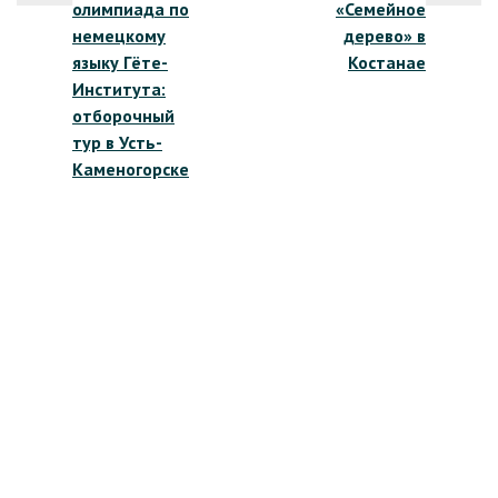
олимпиада по
«Семейное
записям
немецкому
дерево» в
языку Гёте-
Костанае
Института:
отборочный
тур в Усть-
Каменогорске