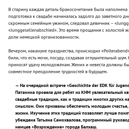
В старину каждая деталь бракосочетания была наполнена
подготовка к свадьбе начиналась задолго до заветного дн
скромным семейным ужином, следовал девичник – «Jungge
«Junggesellenabschied». Это время прощания с холостой ж
доли немецкой организованности.
Вечером, накануне празднества, происходил «Polterabend»
били, что есть мочи, посуду, создавая оглушительный шум. 
приносят удачу молодожёнам. Жених и невеста должны бы
совместное преодоление трудностей в будущем.
— На очередной встрече «Geschichte der EDK für Juge
Патанина провела для ребят из КНМ увлекательный к
свадебные традиции, как и традиции многих других 
смыслом. Они призваны обеспечить молодым счастье,
жизни. Изучение этих традиций позволяет лучше понят
убеждена Татьяна Самохвалова, программный руково
немцев «Возрождение» города Балхаш.