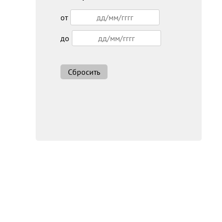
от
до
Сбросить