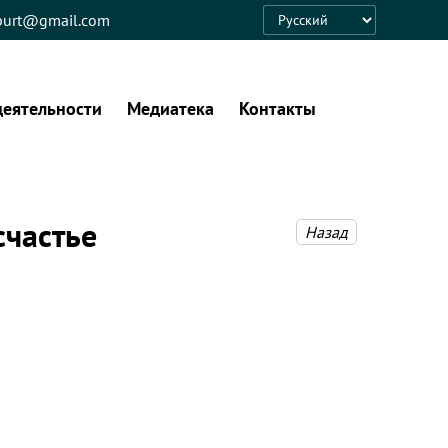
eburt@gmail.com
Language
деятельности
Медиатека
Контакты
счастье
Назад