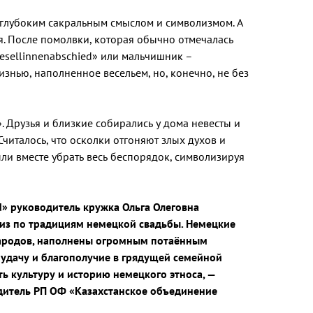
 глубоким сакральным смыслом и символизмом. А
я. После помолвки, которая обычно отмечалась
sellinnenabschied» или мальчишник –
изнью, наполненное весельем, но, конечно, не без
. Друзья и близкие собирались у дома невесты и
Считалось, что осколки отгоняют злых духов и
ли вместе убрать весь беспорядок, символизируя
nd» руководитель кружка Ольга Олеговна
виз по традициям немецкой свадьбы. Немецкие
народов, наполнены огромным потаённым
 удачу и благополучие в грядущей семейной
ь культуру и историю немецкого этноса, —
дитель РП ОФ «Казахстанское объединение