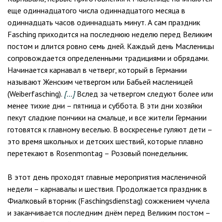
еще одиннадцатого числа одиннадцатого месяца в
одиннадцать часов одиннадцать минут. А сам праздник
Fasching приходится на последнюю неделю перед Великим
постом и длится ровно семь дней. Каждый день Масленицы
сопровождается определенными традициями и обрядами.
Начинается карнавал в четверг, который в Германии
называют Женским четвергом или Бабьей масленицей
(Weiberfasching).
[…]
Вслед за четвергом следуют более или
менее тихие дни – пятница и суббота. В эти дни хозяйки
пекут сладкие пончики на смальце, и все жители Германии
готовятся к главному веселью. В воскресенье гуляют дети –
это время школьных и детских шествий, которые плавно
перетекают в Rosenmontag – Розовый понедельник.
В этот день проходят главные мероприятия масленичной
недели – карнавалы и шествия. Продолжается праздник в
Фиалковый вторник (Faschingsdienstag) сожжением чучела
и заканчивается последним днём перед Великим постом –