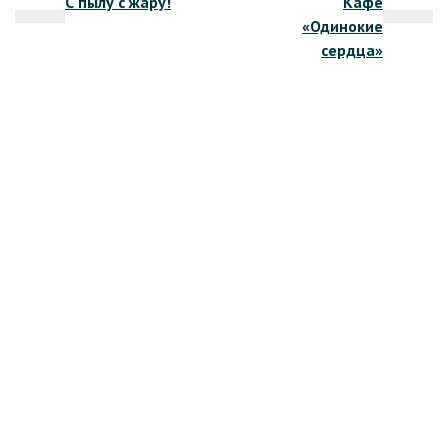
С пылу с жару!
Кафе
по
«Одинокие
записям
сердца»