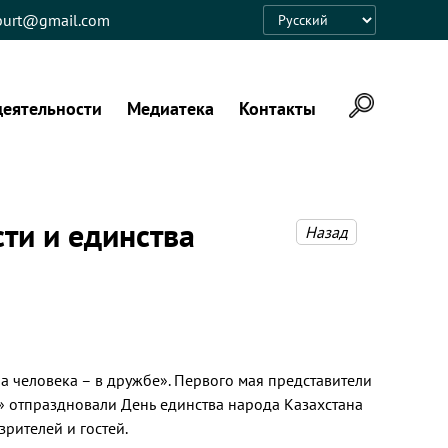
eburt@gmail.com
Language
деятельности
Медиатека
Контакты
ти и единства
Назад
 а человека – в дружбе». Первого мая представители
» отпраздновали День единства народа Казахстана
рителей и гостей.