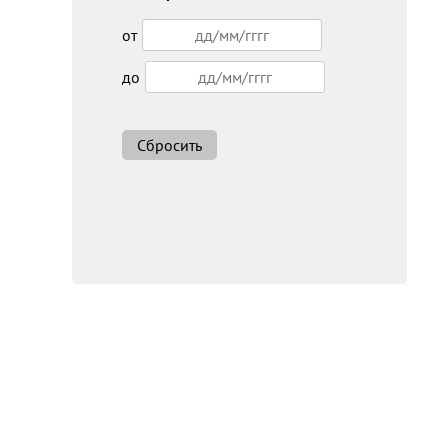
от
до
Сбросить