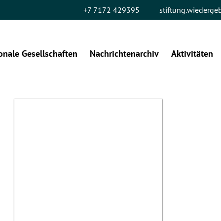
+7 7172 429395
stiftung.wiederg
onale Gesellschaften
Nachrichtenarchiv
Aktivitäten