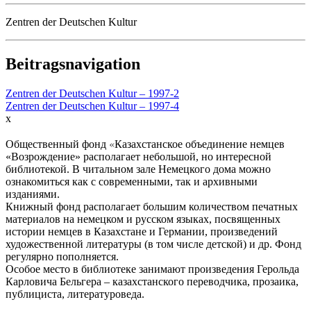
Zentren der Deutschen Kultur
Beitragsnavigation
Zentren der Deutschen Kultur – 1997-2
Zentren der Deutschen Kultur – 1997-4
x
«
Общественный фонд
Казахстанское объединение немцев
«Возрождение» располагает небольшой, но интересной
библиотекой. В читальном зале Немецкого дома можно
ознакомиться как с современными, так и архивными
изданиями.
Книжный фонд располагает большим количеством печатных
материалов на немецком и русском языках, посвященных
истории немцев в Казахстане и Германии, произведений
художественной литературы (в том числе детской) и др. Фонд
регулярно пополняется.
Особое место в библиотеке занимают произведения Герольда
Карловича Бельгера – казахстанского переводчика, прозаика,
публициста, литературоведа.