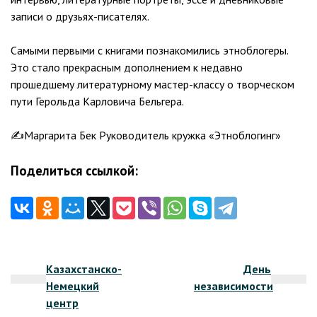
записи о друзьях-писателях.
Самыми первыми с книгами познакомились этноблогеры.
Это стало прекрасным дополнением к недавно
прошедшему литературному мастер-классу о творческом
пути Герольда Карловича Бельгера.
✍️Маргарита Бек Руководитель кружка «Этноблогинг»
Поделиться ссылкой:
Навигация
Казахстанско-
День
по
Немецкий
независимости
записям
центр