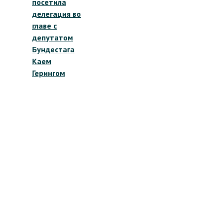
посетила
делегация во
главе с
депутатом
Бундестага
Каем
Герингом