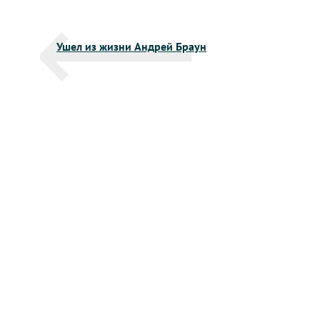
Навигация
Ушел из жизни Андрей Браун
по
записям