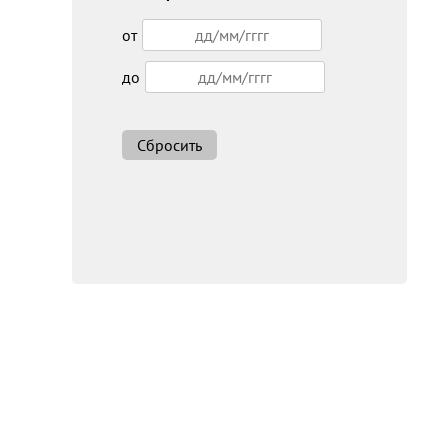
от
до
Сбросить