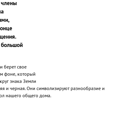
е члены
ла
ами,
конце
щения.
й большой
и берет свое
ном фоне, который
круг знака Земли
няя и черная. Они символизируют разнообразие и
вол нашего общего дома.