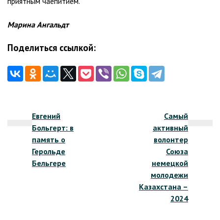
приятным чаепитием.
Марина Ангальдт
Поделиться ссылкой:
Навигация
Евгений
Самый
по
Больгерт: в
активный
записям
память о
волонтер
Герольде
Союза
Бельгере
немецкой
молодежи
Казахстана –
2024