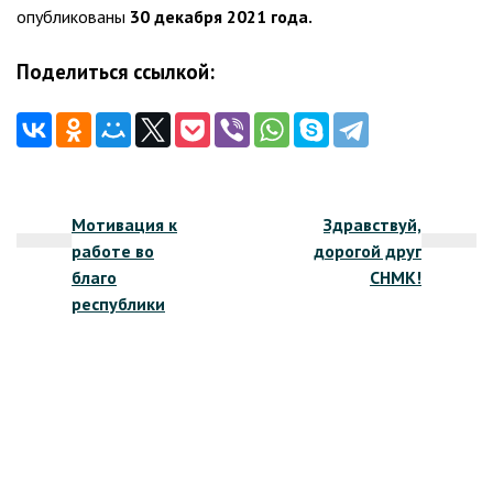
опубликованы
30 декабря 2021 года.
Поделиться ссылкой:
Навигация
Мотивация к
Здравствуй,
по
работе во
дорогой друг
записям
благо
СНМК!
республики