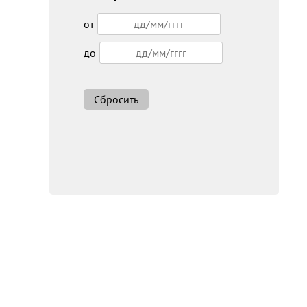
от
до
Сбросить