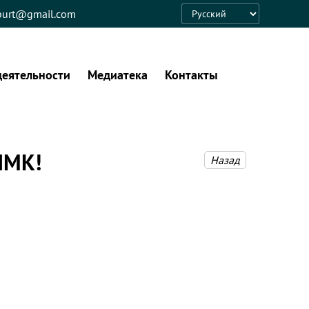
eburt@gmail.com
Language
деятельности
Медиатека
Контакты
НМК!
Назад