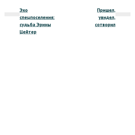
Навигация
Эхо
Пришел,
по
спецпоселения:
увидел,
записям
судьба Эрины
сотворил
Цейтер