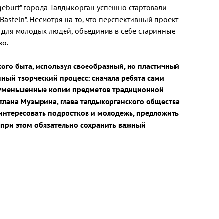
geburt” города Талдыкорган успешно стартовали
asteln”. Несмотря на то, что перспективный проект
я для молодых людей, объединив в себе старинные
во.
кого быта, используя своеобразный, но пластичный
пный творческий процесс: сначала ребята сами
ли уменьшенные копии предметов традиционной
тлана Музырина, глава талдыкорганского общества
аинтересовать подростков и молодежь, предложить
 при этом обязательно сохранить важный