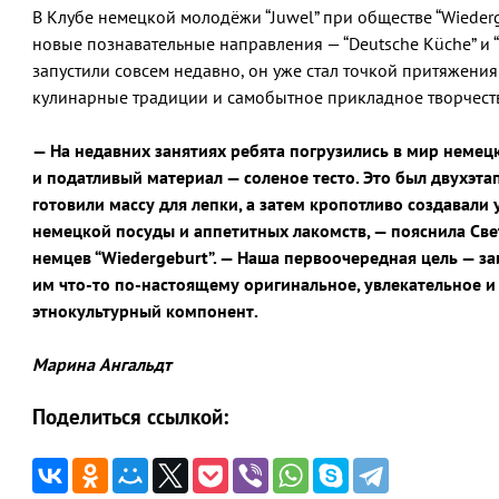
В Клубе немецкой молодёжи “Juwel” при обществе “Wieder
новые познавательные направления — “Deutsche Küche” и “B
запустили совсем недавно, он уже стал точкой притяжени
кулинарные традиции и самобытное прикладное творчест
— На недавних занятиях ребята погрузились в мир немец
и податливый материал — соленое тесто. Это был двухэта
готовили массу для лепки, а затем кропотливо создава
немецкой посуды и аппетитных лакомств, — пояснила Све
немцев “Wiedergeburt”. — Наша первоочередная цель — з
им что-то по-настоящему оригинальное, увлекательное и
этнокультурный компонент.
Марина Ангальдт
Поделиться ссылкой: