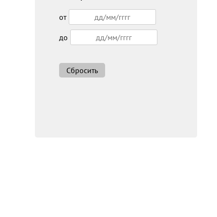
от
до
Сбросить