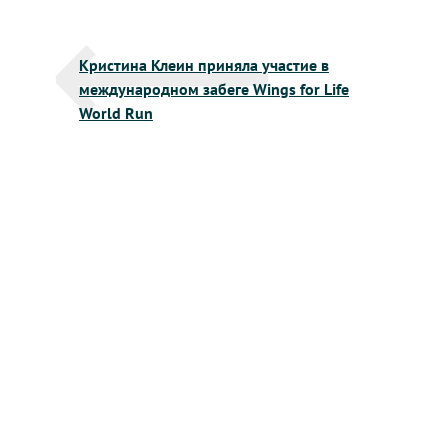
Навигация
Кристина Клеин приняла участие в
по
международном забеге Wings for Life
записям
World Run