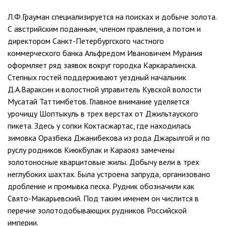
Л.Ф.Грауман специализируется на поисках и добыче золота.
С австрийским поданным, членом правления, а потом и
директором Санкт-Петербургского частного
коммерческого банка Альфредом Ивановичем Мурания
оформляет ряд заявок вокруг городка Каркаралинска.
Степных гостей поддерживают уездный начальник
Д.А.Вараксин и волостной управитель Кувской волости
Мусатай Таттимбетов. Главное внимание уделяется
урочищу Шоптыкуль в трех верстах от Джильтауского
пикета. Здесь у сопки Коктасжартас, где находилась
зимовка Оразбека Джанибекова из рода Джарылгой и по
руслу родников Киюкбулак и Караояз замечены
золотоносные кварцитовые жилы. Добычу вели в трех
неглубоких шахтах. Была устроена запруда, организовано
дробление и промывка песка. Рудник обозначили как
Свято-Макарьевский. Под таким именем он числится в
перечне золотодобывающих рудников Российской
империи.