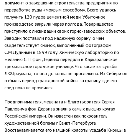
документ о завершении строительства предприятия по
переработке руды «мокрым способом». Всего удалось
получить 120 пудов цементной меди. Убыточное
производство закрыли через полгода. Товарищество
приступило к ликвидации своих горно-заводских объектов.
Заводик поставили под надежную охрану, о чем
свидетельствует снимок, выполненный фотографом
С.М.Дудиным в 1899 году. Химическую лабораторию по
желанию С.П. фон Дервиза передали в Каркаралинское
трехклассное городское училище. Что касается судьбы
Л.Ф.Граумана, то она до конца не прослежена. Из Сибири он
отбыл в период гражданской войны за границу, где его
след пока не проявился.
Предпринимателя, мецената и благотворителя Сергея
Павловича фон Дервиза знали в самых высших кругах
Российской империи. Он известен как покровитель
художественной богемы г.Санкт-Петербурга.
Восстанавливается его изящной красоты усадьба Кирицы в