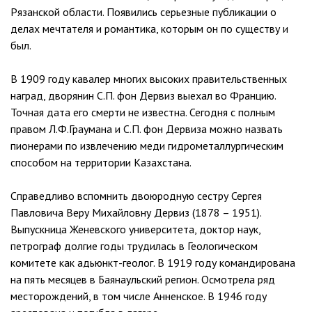
Рязанской области. Появились серьезные публикации о
делах мечтателя и романтика, которым он по существу и
был.
В 1909 году кавалер многих высоких правительственных
наград, дворянин С.П. фон Дервиз выехал во Францию.
Точная дата его смерти не известна. Сегодня с полным
правом Л.Ф.Граумана и С.П. фон Дервиза можно назвать
пионерами по извлечению меди гидрометаллургическим
способом на территории Казахстана.
Справедливо вспомнить двоюродную сестру Сергея
Павловича Веру Михайловну Дервиз (1878 – 1951).
Выпускница Женевского университета, доктор наук,
петрограф долгие годы трудилась в Геологическом
комитете как адьюнкт-геолог. В 1919 году командирована
на пять месяцев в Баянаульский регион. Осмотрела ряд
месторождений, в том числе Анненское. В 1946 году