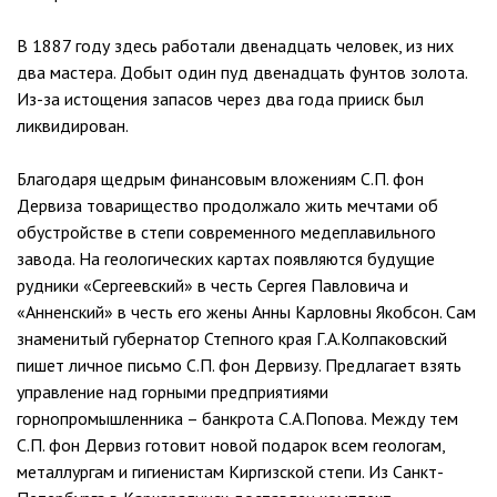
В 1887 году здесь работали двенадцать человек, из них
два мастера. Добыт один пуд двенадцать фунтов золота.
Из-за истощения запасов через два года прииск был
ликвидирован.
Благодаря щедрым финансовым вложениям С.П. фон
Дервиза товарищество продолжало жить мечтами об
обустройстве в степи современного медеплавильного
завода. На геологических картах появляются будущие
рудники «Сергеевский» в честь Сергея Павловича и
«Анненский» в честь его жены Анны Карловны Якобсон. Сам
знаменитый губернатор Степного края Г.А.Колпаковский
пишет личное письмо С.П. фон Дервизу. Предлагает взять
управление над горными предприятиями
горнопромышленника – банкрота С.А.Попова. Между тем
С.П. фон Дервиз готовит новой подарок всем геологам,
металлургам и гигиенистам Киргизской степи. Из Санкт-