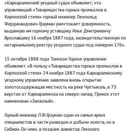
«Каркаралинский уездный судья объявляет, что
управляющий «Товарищества горных промыслов в
Киргизской степи» горный инженер Леопольд
Фердинандович Грауман уничтожает доверенность,
выданную им горному уставщику Илье Дмитриевичу
Ярославцеву 16 ноября 1887 года, засвидетельственную по
нотариальному реестру уездного судьи под номером 176».
15 октября 1888 года Томское Горное управление
объявляет. «В пользу «Товарищества горных промыслов в
Киргизской степи» 24 ноября 1887 года Каркаралинскому
уездному управлению заявлена вновь открытая
золотосодержащая местность на реке Чуптыколь, в 73
верстах от Каркаралинска на северо-запад. Прииск этот
наименован «Запасный».
Горный инженер Л.Ф.Грауман один из самых ярких
специалистов в части разведок и добычи золота, но в
Сибири. Он член, а позднее директор Ленского