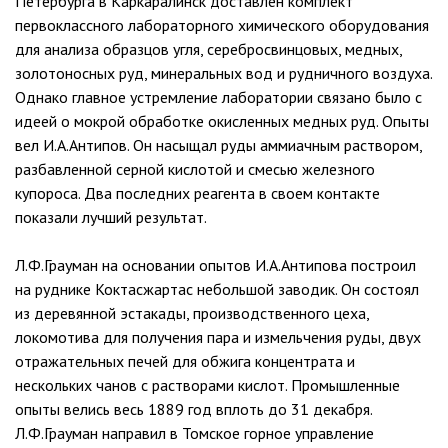
Петербурга в Каркаралинск доставлен комплект
первоклассного лабораторного химического оборудования
для анализа образцов угля, серебросвинцовых, медных,
золотоносных руд, минеральных вод и рудничного воздуха.
Однако главное устремление лаборатории связано было с
идеей о мокрой обработке окисленных медных руд. Опыты
вел И.А.Антипов. Он насыщал руды аммиачным раствором,
разбавленной серной кислотой и смесью железного
купороса. Два последних реагента в своем контакте
показали лучший результат.
Л.Ф.Грауман на основании опытов И.А.Антипова построил
на руднике Коктасжартас небольшой заводик. Он состоял
из деревянной эстакады, производственного цеха,
локомотива для получения пара и измельчения руды, двух
отражательных печей для обжига концентрата и
нескольких чанов с растворами кислот. Промышленные
опыты велись весь 1889 год вплоть до 31 декабря.
Л.Ф.Грауман направил в Томское горное управление