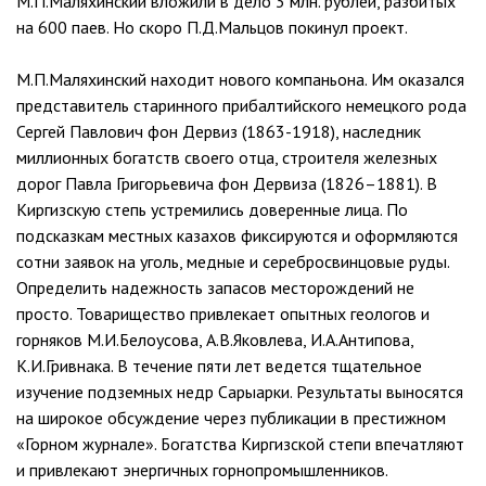
М.П.Маляхинский вложили в дело 3 млн. рублей, разбитых
на 600 паев. Но скоро П.Д.Мальцов покинул проект.
М.П.Маляхинский находит нового компаньона. Им оказался
представитель старинного прибалтийского немецкого рода
Сергей Павлович фон Дервиз (1863-1918), наследник
миллионных богатств своего отца, строителя железных
дорог Павла Григорьевича фон Дервиза (1826–1881). В
Киргизскую степь устремились доверенные лица. По
подсказкам местных казахов фиксируются и оформляются
сотни заявок на уголь, медные и серебросвинцовые руды.
Определить надежность запасов месторождений не
просто. Товарищество привлекает опытных геологов и
горняков М.И.Белоусова, А.В.Яковлева, И.А.Антипова,
К.И.Гривнака. В течение пяти лет ведется тщательное
изучение подземных недр Сарыарки. Результаты выносятся
на широкое обсуждение через публикации в престижном
«Горном журнале». Богатства Киргизской степи впечатляют
и привлекают энергичных горнопромышленников.