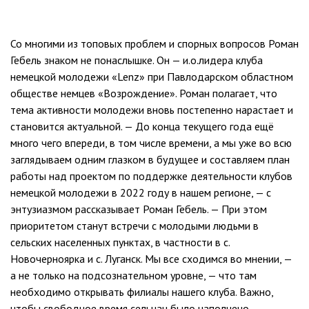
Со многими из топовых проблем и спорных вопросов Роман
Гебель знаком не понаслышке. Он — и.о.лидера клуба
немецкой молодежи «Lenz» при Павлодарском областном
обществе немцев «Возрождение». Роман полагает, что
тема активности молодежи вновь постепенно нарастает и
становится актуальной. — До конца текущего года ещё
много чего впереди, в том числе времени, а мы уже во всю
заглядываем одним глазком в будущее и составляем план
работы над проектом по поддержке деятельности клубов
немецкой молодежи в 2022 году в нашем регионе, — с
энтузиазмом рассказывает Роман Гебель. — При этом
приоритетом станут встречи с молодыми людьми в
сельских населенных пунктах, в частности в с.
Новочерноярка и с. Луганск. Мы все сходимся во мнении, —
а не только на подсознательном уровне, — что там
необходимо открывать филиалы нашего клуба. Важно,
чтобы свободное время сельчан было наполнено