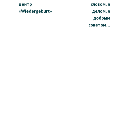
центр
словом, и
«Wiedergeburt»
делом, и
добрым
советом…