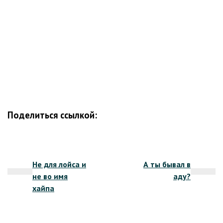
Поделиться ссылкой:
Навигация
Не для лойса и
А ты бывал в
по
не во имя
аду?
записям
хайпа