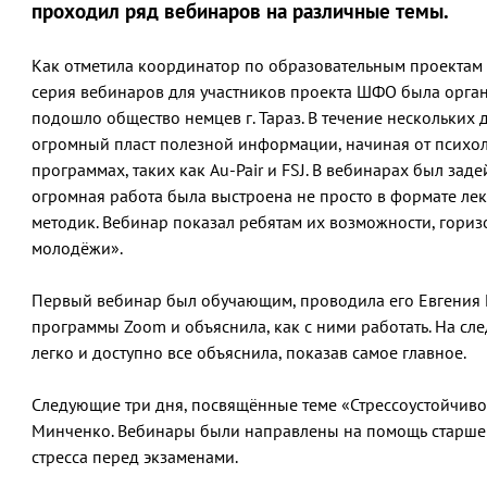
проходил ряд вебинаров на различные темы.
Как отметила координатор по образовательным проектам 
серия вебинаров для участников проекта ШФО была орган
подошло общество немцев г. Тараз. В течение нескольких 
огромный пласт полезной информации, начиная от психоло
программах, таких как Au-Pair и FSJ. В вебинарах был за
огромная работа была выстроена не просто в формате лек
методик. Вебинар показал ребятам их возможности, гориз
молодёжи».
Первый вебинар был обучающим, проводила его Евгения Г
программы Zoom и объяснила, как с ними работать. На сл
легко и доступно все объяснила, показав самое главное.
Следующие три дня, посвящённые теме «Стрессоустойчиво
Минченко. Вебинары были направлены на помощь старшек
стресса перед экзаменами.