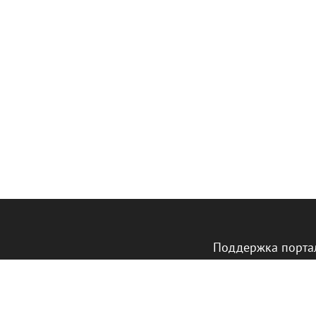
Поддержка порта
министерства вну
Германии.