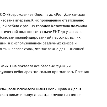
ОФ «Возрождение» Олеся Гаук: «Республиканская
изована впервые. К их проведению ответственно
дней ребята с разных городов Казахстана получили
гической подготовки к сдаче ЕНТ до участия в
действован квалифицированный персонал, вся их
ций, а с использованием различных кейсов и
онты и перспективы, что так важно для нынешней
изик. Она показала все базовые функции
едующих вебинарах это сильно пригодилось. Евгения
сть», вели психологи Юлия Скопинцова и Дарья
лассникам и выпускникам, а именно на снятие