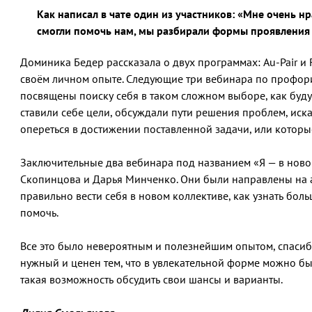
Как написал в чате один из участников: «Мне очень нр
смогли помочь нам, мы разбирали формы проявления 
Доминика Бедер рассказала о двух программах: Au-Pair и 
своём личном опыте. Следующие три вебинара по профор
посвящены поиску себя в таком сложном выборе, как буду
ставили себе цели, обсуждали пути решения проблем, иск
опереться в достижении поставленной задачи, или которы
Заключительные два вебинара под названием «Я — в нов
Скопинцова и Дарья Минченко. Они были направлены на а
правильно вести себя в новом коллективе, как узнать боль
помочь.
Все это было невероятным и полезнейшим опытом, спасиб
нужный и ценен тем, что в увлекательной форме можно был
такая возможность обсудить свои шансы и варианты.