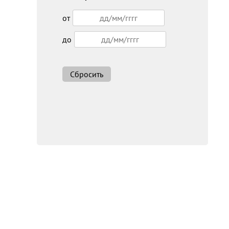
от
до
Сбросить