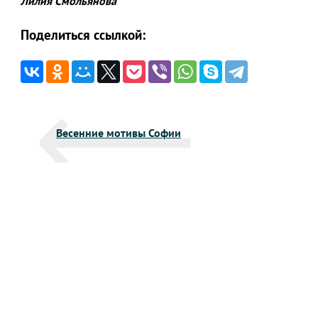
Лилия Смольянова
Поделиться ссылкой:
Навигация
Весенние мотивы Софии
по
записям