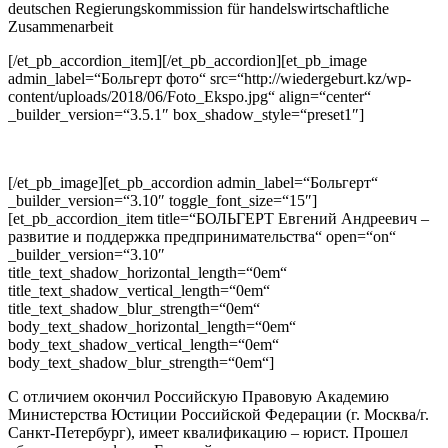
deutschen Regierungskommission für handelswirtschaftliche
Zusammenarbeit
[/et_pb_accordion_item][/et_pb_accordion][et_pb_image
admin_label=“Больгерт фото“ src=“http://wiedergeburt.kz/wp-
content/uploads/2018/06/Foto_Ekspo.jpg“ align=“center“
_builder_version=“3.5.1″ box_shadow_style=“preset1″]
[/et_pb_image][et_pb_accordion admin_label=“Больгерт“
_builder_version=“3.10″ toggle_font_size=“15″]
[et_pb_accordion_item title=“БОЛЬГЕРТ Евгений Андреевич –
развитие и поддержка предпринимательства“ open=“on“
_builder_version=“3.10″
title_text_shadow_horizontal_length=“0em“
title_text_shadow_vertical_length=“0em“
title_text_shadow_blur_strength=“0em“
body_text_shadow_horizontal_length=“0em“
body_text_shadow_vertical_length=“0em“
body_text_shadow_blur_strength=“0em“]
С отличием окончил Российскую Правовую Академию
Министерства Юстиции Российской Федерации (г. Москва/г.
Санкт-Петербург), имеет квалификацию – юрист. Прошел