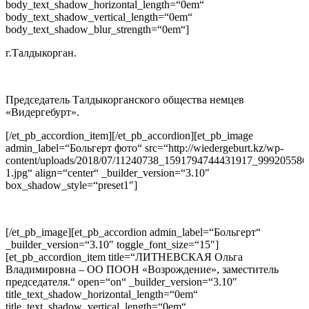
body_text_shadow_horizontal_length=“0em“
body_text_shadow_vertical_length=“0em“
body_text_shadow_blur_strength=“0em“]
г.Талдыкорган.
Председатель Талдыкорганского общества немцев
«Видергебурт».
[/et_pb_accordion_item][/et_pb_accordion][et_pb_image
admin_label=“Больгерт фото“ src=“http://wiedergeburt.kz/wp-
content/uploads/2018/07/11240738_1591794744431917_999205586
1.jpg“ align=“center“ _builder_version=“3.10″
box_shadow_style=“preset1″]
[/et_pb_image][et_pb_accordion admin_label=“Больгерт“
_builder_version=“3.10″ toggle_font_size=“15″]
[et_pb_accordion_item title=“ЛИТНЕВСКАЯ Ольга
Владимировна – ОО ПООН «Возрождение», заместитель
председателя.“ open=“on“ _builder_version=“3.10″
title_text_shadow_horizontal_length=“0em“
title_text_shadow_vertical_length=“0em“