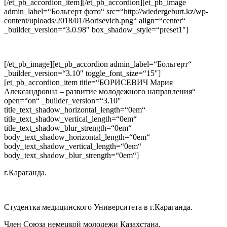
[/et_pb_accordion_item][/et_pb_accordion][et_pb_image
admin_label=“Больгерт фото“ src=“http://wiedergeburt.kz/wp-
content/uploads/2018/01/Borisevich.png“ align=“center“
_builder_version=“3.0.98″ box_shadow_style=“preset1″]
[/et_pb_image][et_pb_accordion admin_label=“Больгерт“
_builder_version=“3.10″ toggle_font_size=“15″]
[et_pb_accordion_item title=“БОРИСЕВИЧ Мария
Александровна – развитие молодежного направления“
open=“on“ _builder_version=“3.10″
title_text_shadow_horizontal_length=“0em“
title_text_shadow_vertical_length=“0em“
title_text_shadow_blur_strength=“0em“
body_text_shadow_horizontal_length=“0em“
body_text_shadow_vertical_length=“0em“
body_text_shadow_blur_strength=“0em“]
г.Караганда.
Студентка медицинского Университета в г.Караганда.
Член Союза немецкой молодежи Казахстана.