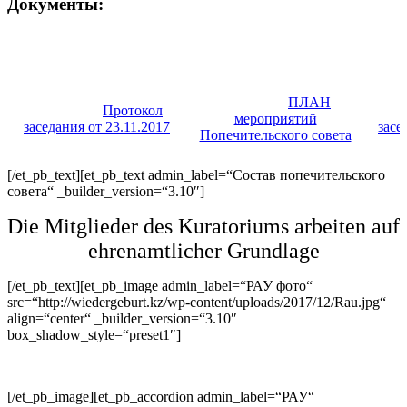
Документы:
ПЛАН
Протокол
мероприятий
заседания от 23.11.2017
засе
Попечительского совета
[/et_pb_text][et_pb_text admin_label=“Состав попечительского
совета“ _builder_version=“3.10″]
Die Mitglieder des Kuratoriums arbeiten auf
ehrenamtlicher Grundlage
[/et_pb_text][et_pb_image admin_label=“РАУ фото“
src=“http://wiedergeburt.kz/wp-content/uploads/2017/12/Rau.jpg“
align=“center“ _builder_version=“3.10″
box_shadow_style=“preset1″]
[/et_pb_image][et_pb_accordion admin_label=“РАУ“