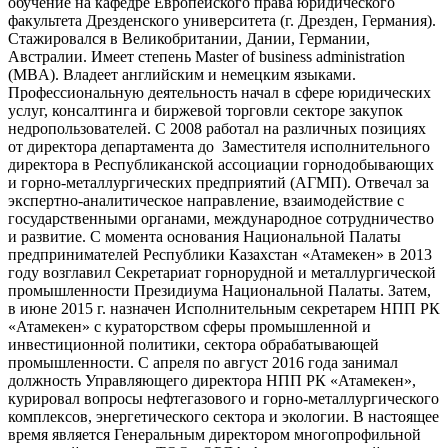
обучение на кафедре Европейского права юридического
факультета Дрезденского университета (г. Дрезден, Германия).
Стажировался в Великобритании, Дании, Германии,
Австралии. Имеет степень Master of business administration
(MBA). Владеет английским и немецким языками.
Профессиональную деятельность начал в сфере юридических
услуг, консалтинга и биржевой торговли секторе закупок
недропользователей. С 2008 работал на различных позициях
от директора департамента до Заместителя исполнительного
директора в Республиканской ассоциации горнодобывающих
и горно-металлургических предприятий (АГМП). Отвечал за
экспертно-аналитическое направление, взаимодействие с
государственными органами, международное сотрудничество
и развитие. С момента основания Национальной Палаты
предпринимателей Республики Казахстан «Атамекен» в 2013
году возглавил Секретариат горнорудной и металлургической
промышленности Президиума Национальной Палаты. Затем,
в июне 2015 г. назначен Исполнительным секретарем НПП РК
«Атамекен» с кураторством сферы промышленной и
инвестиционной политики, сектора обрабатывающей
промышленности. С апреля по август 2016 года занимал
должность Управляющего директора НПП РК «Атамекен»,
курировал вопросы нефтегазового и горно-металлургического
комплексов, энергетического сектора и экологии. В настоящее
время является Генеральным директором многопрофильной