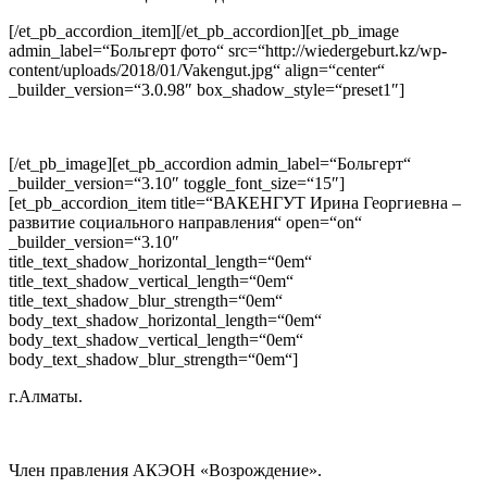
[/et_pb_accordion_item][/et_pb_accordion][et_pb_image
admin_label=“Больгерт фото“ src=“http://wiedergeburt.kz/wp-
content/uploads/2018/01/Vakengut.jpg“ align=“center“
_builder_version=“3.0.98″ box_shadow_style=“preset1″]
[/et_pb_image][et_pb_accordion admin_label=“Больгерт“
_builder_version=“3.10″ toggle_font_size=“15″]
[et_pb_accordion_item title=“ВАКЕНГУТ Ирина Георгиевна –
развитие социального направления“ open=“on“
_builder_version=“3.10″
title_text_shadow_horizontal_length=“0em“
title_text_shadow_vertical_length=“0em“
title_text_shadow_blur_strength=“0em“
body_text_shadow_horizontal_length=“0em“
body_text_shadow_vertical_length=“0em“
body_text_shadow_blur_strength=“0em“]
г.Алматы.
Член правления АКЭОН «Возрождение».