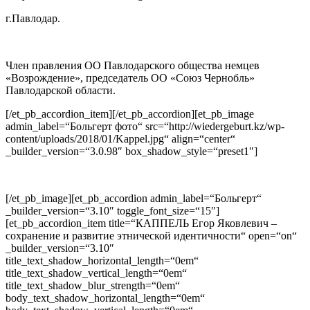
г.Павлодар.
Член правления ОО Павлодарского общества немцев
«Возрождение», председатель ОО «Союз Чернобль»
Павлодарской области.
[/et_pb_accordion_item][/et_pb_accordion][et_pb_image
admin_label=“Больгерт фото“ src=“http://wiedergeburt.kz/wp-
content/uploads/2018/01/Kappel.jpg“ align=“center“
_builder_version=“3.0.98″ box_shadow_style=“preset1″]
[/et_pb_image][et_pb_accordion admin_label=“Больгерт“
_builder_version=“3.10″ toggle_font_size=“15″]
[et_pb_accordion_item title=“КАППЕЛЬ Егор Яковлевич –
сохранение и развитие этнической идентичности“ open=“on“
_builder_version=“3.10″
title_text_shadow_horizontal_length=“0em“
title_text_shadow_vertical_length=“0em“
title_text_shadow_blur_strength=“0em“
body_text_shadow_horizontal_length=“0em“