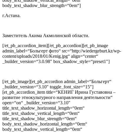
body_text_shadow_vertical_length=“0em“
body_text_shadow_blur_strength=“0em“]
г.Астана.
Заместитель Акима Акмолинской области.
[/et_pb_accordion_item][/et_pb_accordion][et_pb_image
admin_label=“Больгерт фото“ src=“http://wiedergeburt.kz/wp-
content/uploads/2018/01/Kenig.jpg“ align=“center“
_builder_version=“3.0.98″ box_shadow_style=“preset1″]
[/et_pb_image][et_pb_accordion admin_label=“Больгерт“
_builder_version=“3.10″ toggle_font_size=“15″]
[et_pb_accordion_item title=“КЕНИГ Ирина Густавовна –
развитие этнокультурного направления деятельности“
open=“on“ _builder_version=“3.10″
title_text_shadow_horizontal_length=“0em“
title_text_shadow_vertical_length=“0em“
title_text_shadow_blur_strength=“0em“
body_text_shadow_horizontal_length=“0em“
body_text_shadow_vertical_length=“0em“