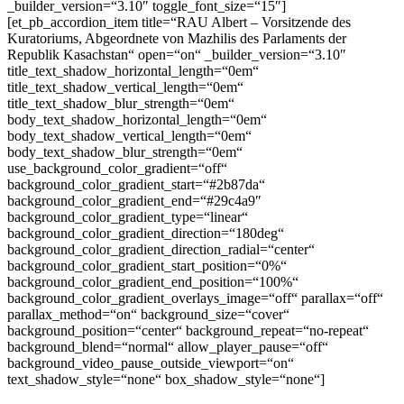
_builder_version=“3.10″ toggle_font_size=“15″]
[et_pb_accordion_item title=“RAU Albert – Vorsitzende des
Kuratoriums, Abgeordnete von Mazhilis des Parlaments der
Republik Kasachstan“ open=“on“ _builder_version=“3.10″
title_text_shadow_horizontal_length=“0em“
title_text_shadow_vertical_length=“0em“
title_text_shadow_blur_strength=“0em“
body_text_shadow_horizontal_length=“0em“
body_text_shadow_vertical_length=“0em“
body_text_shadow_blur_strength=“0em“
use_background_color_gradient=“off“
background_color_gradient_start=“#2b87da“
background_color_gradient_end=“#29c4a9″
background_color_gradient_type=“linear“
background_color_gradient_direction=“180deg“
background_color_gradient_direction_radial=“center“
background_color_gradient_start_position=“0%“
background_color_gradient_end_position=“100%“
background_color_gradient_overlays_image=“off“ parallax=“off“
parallax_method=“on“ background_size=“cover“
background_position=“center“ background_repeat=“no-repeat“
background_blend=“normal“ allow_player_pause=“off“
background_video_pause_outside_viewport=“on“
text_shadow_style=“none“ box_shadow_style=“none“]