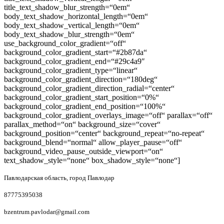
title_text_shadow_blur_strength=“0em“
body_text_shadow_horizontal_length=“0em“
body_text_shadow_vertical_length=“0em“
body_text_shadow_blur_strength=“0em“
use_background_color_gradient=“off“
background_color_gradient_start=“#2b87da“
background_color_gradient_end=“#29c4a9″
background_color_gradient_type=“linear“
background_color_gradient_direction=“180deg“
background_color_gradient_direction_radial=“center“
background_color_gradient_start_position=“0%“
background_color_gradient_end_position=“100%“
background_color_gradient_overlays_image=“off“ parallax=“off“
parallax_method=“on“ background_size=“cover“
background_position=“center“ background_repeat=“no-repeat“
background_blend=“normal“ allow_player_pause=“off“
background_video_pause_outside_viewport=“on“
text_shadow_style=“none“ box_shadow_style=“none“]
Павлодарская область, город Павлодар
87775395038
bzentrum.pavlodar@gmail.com