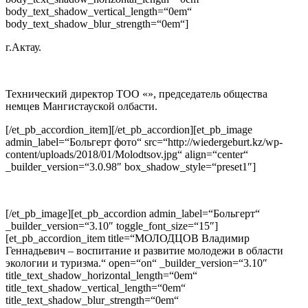
body_text_shadow_vertical_length=“0em“
body_text_shadow_blur_strength=“0em“]
г.Актау.
Технический директор ТОО «», председатель общества
немцев Мангистауской олбасти.
[/et_pb_accordion_item][/et_pb_accordion][et_pb_image
admin_label=“Больгерт фото“ src=“http://wiedergeburt.kz/wp-
content/uploads/2018/01/Molodtsov.jpg“ align=“center“
_builder_version=“3.0.98″ box_shadow_style=“preset1″]
[/et_pb_image][et_pb_accordion admin_label=“Больгерт“
_builder_version=“3.10″ toggle_font_size=“15″]
[et_pb_accordion_item title=“МОЛОДЦОВ Владимир
Геннадьевич – воспитание и развитие молодежи в области
экологии и туризма.“ open=“on“ _builder_version=“3.10″
title_text_shadow_horizontal_length=“0em“
title_text_shadow_vertical_length=“0em“
title_text_shadow_blur_strength=“0em“