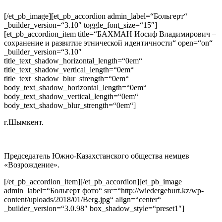
[/et_pb_image][et_pb_accordion admin_label=“Больгерт“
_builder_version=“3.10″ toggle_font_size=“15″]
[et_pb_accordion_item title=“БАХМАН Иосиф Владимирович –
сохранение и развитие этнической идентичности“ open=“on“
_builder_version=“3.10″
title_text_shadow_horizontal_length=“0em“
title_text_shadow_vertical_length=“0em“
title_text_shadow_blur_strength=“0em“
body_text_shadow_horizontal_length=“0em“
body_text_shadow_vertical_length=“0em“
body_text_shadow_blur_strength=“0em“]
г.Шымкент.
Председатель Южно-Казахстанского общества немцев
«Возрождение».
[/et_pb_accordion_item][/et_pb_accordion][et_pb_image
admin_label=“Больгерт фото“ src=“http://wiedergeburt.kz/wp-
content/uploads/2018/01/Berg.jpg“ align=“center“
_builder_version=“3.0.98″ box_shadow_style=“preset1″]