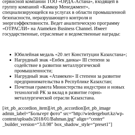
сервисной компании ТОО «ОРДА-Астана», входящей в
группу компаний «Камкор Менеджмент»,
специализирующейся на услугах в области промышленной
безопасности, неразрушающего контроля и
энергоэффективности. Ведет аналитическую программу
«ОТРАСЛИ» на Atameken Business Channel. Имеет
государственные, отраслевые и ведомственные награды:
Юбилейная медаль «20 лет Конституции Казахстана»;
Нагрудный знак «Енбек данкы» III степени за
содействие в развитии металлургической
промышленности;
Нагрудный знак «Атамекен» II степени за развитие
предпринимательства в Республике Казахстан;
Почетная грамота Министерства индустрии и новых
технологий РК за вклад в развитие горно-
металлургической отрасли Казахстана.
[/et_pb_accordion_item][/et_pb_accordion][et_pb_image
admin_label=“Больгерт фото“ src=“http://wiedergeburt.kz/wp-
content/uploads/2018/01/Bahman.jpg“ align=“center“
_builder_version=“3.0.98″ box_shadow_style=“preset1″]