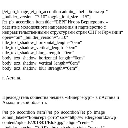
[/et_pb_image][et_pb_accordion admin_label=“Больгерт“
_builder_version=“3.10″ toggle_font_size=“15″]
[et_pb_accordion_item title=“БЕРГ Игорь Вернерович –
развитие молодежного направления и партнерство с
неправительственными структурами стран СНГ и Германии“
open=“on“ _builder_version=“3.10″
title_text_shadow_horizontal_length=“0em“
title_text_shadow_vertical_length=“0em“
title_text_shadow_blur_strength=“0em“
body_text_shadow_horizontal_length=“0em“
body_text_shadow_vertical_length=“0em“
body_text_shadow_blur_strength=“0em“]
г. Астана.
Председатель общества немцев «Видергебурт» в г.Астана и
Акмолинской области.
[/et_pb_accordion_item][/et_pb_accordion][et_pb_image
admin_label=“Больгерт фото“ src=“http://wiedergeburt.kz/wp-
content/uploads/2018/01/Blok.jpg“ align=“center“
_builder_version=“3.0.98″ box_shadow_style=“preset1″]