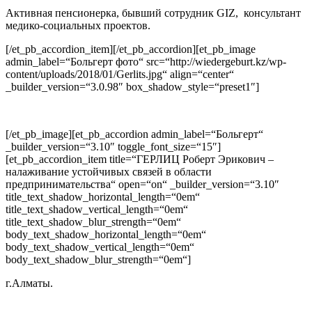
Активная пенсионерка, бывший сотрудник GIZ, консультант
медико-социальных проектов.
[/et_pb_accordion_item][/et_pb_accordion][et_pb_image
admin_label=“Больгерт фото“ src=“http://wiedergeburt.kz/wp-
content/uploads/2018/01/Gerlits.jpg“ align=“center“
_builder_version=“3.0.98″ box_shadow_style=“preset1″]
[/et_pb_image][et_pb_accordion admin_label=“Больгерт“
_builder_version=“3.10″ toggle_font_size=“15″]
[et_pb_accordion_item title=“ГЕРЛИЦ Роберт Эрикович –
налаживание устойчивых связей в области
предпринимательства“ open=“on“ _builder_version=“3.10″
title_text_shadow_horizontal_length=“0em“
title_text_shadow_vertical_length=“0em“
title_text_shadow_blur_strength=“0em“
body_text_shadow_horizontal_length=“0em“
body_text_shadow_vertical_length=“0em“
body_text_shadow_blur_strength=“0em“]
г.Алматы.