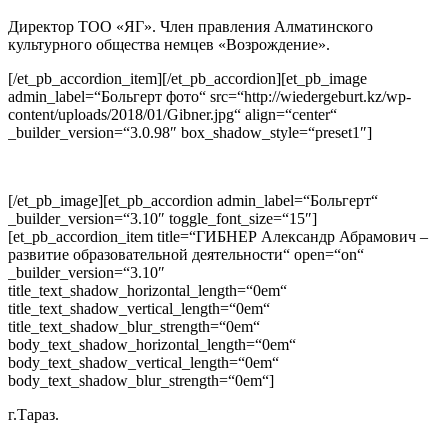
Директор ТОО «ЯГ». Член правления Алматинского
культурного общества немцев «Возрождение».
[/et_pb_accordion_item][/et_pb_accordion][et_pb_image
admin_label=“Больгерт фото“ src=“http://wiedergeburt.kz/wp-
content/uploads/2018/01/Gibner.jpg“ align=“center“
_builder_version=“3.0.98″ box_shadow_style=“preset1″]
[/et_pb_image][et_pb_accordion admin_label=“Больгерт“
_builder_version=“3.10″ toggle_font_size=“15″]
[et_pb_accordion_item title=“ГИБНЕР Александр Абрамович –
развитие образовательной деятельности“ open=“on“
_builder_version=“3.10″
title_text_shadow_horizontal_length=“0em“
title_text_shadow_vertical_length=“0em“
title_text_shadow_blur_strength=“0em“
body_text_shadow_horizontal_length=“0em“
body_text_shadow_vertical_length=“0em“
body_text_shadow_blur_strength=“0em“]
г.Тараз.