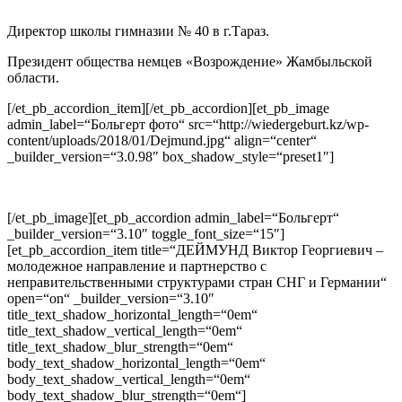
Директор школы гимназии № 40 в г.Тараз.
Президент общества немцев «Возрождение» Жамбыльской
области.
[/et_pb_accordion_item][/et_pb_accordion][et_pb_image
admin_label=“Больгерт фото“ src=“http://wiedergeburt.kz/wp-
content/uploads/2018/01/Dejmund.jpg“ align=“center“
_builder_version=“3.0.98″ box_shadow_style=“preset1″]
[/et_pb_image][et_pb_accordion admin_label=“Больгерт“
_builder_version=“3.10″ toggle_font_size=“15″]
[et_pb_accordion_item title=“ДЕЙМУНД Виктор Георгиевич –
молодежное направление и партнерство с
неправительственными структурами стран СНГ и Германии“
open=“on“ _builder_version=“3.10″
title_text_shadow_horizontal_length=“0em“
title_text_shadow_vertical_length=“0em“
title_text_shadow_blur_strength=“0em“
body_text_shadow_horizontal_length=“0em“
body_text_shadow_vertical_length=“0em“
body_text_shadow_blur_strength=“0em“]