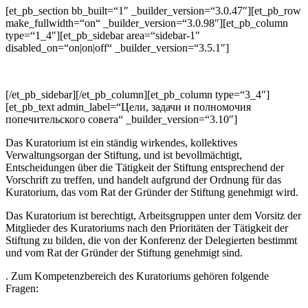
[et_pb_section bb_built=“1″ _builder_version=“3.0.47″][et_pb_row
make_fullwidth=“on“ _builder_version=“3.0.98″][et_pb_column
type=“1_4″][et_pb_sidebar area=“sidebar-1″
disabled_on=“on|on|off“ _builder_version=“3.5.1″]
[/et_pb_sidebar][/et_pb_column][et_pb_column type=“3_4″]
[et_pb_text admin_label=“Цели, задачи и полномочия
попечительского совета“ _builder_version=“3.10″]
Das Kuratorium ist ein ständig wirkendes, kollektives
Verwaltungsorgan der Stiftung, und ist bevollmächtigt,
Entscheidungen über die Tätigkeit der Stiftung entsprechend der
Vorschrift zu treffen, und handelt aufgrund der Ordnung für das
Kuratorium, das vom Rat der Gründer der Stiftung genehmigt wird.
Das Kuratorium ist berechtigt, Arbeitsgruppen unter dem Vorsitz der
Mitglieder des Kuratoriums nach den Prioritäten der Tätigkeit der
Stiftung zu bilden, die von der Konferenz der Delegierten bestimmt
und vom Rat der Gründer der Stiftung genehmigt sind.
. Zum Kompetenzbereich des Kuratoriums gehören folgende
Fragen: