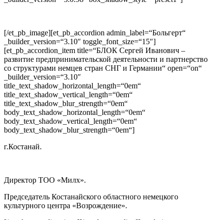
[/et_pb_image][et_pb_accordion admin_label=“Больгерт“
_builder_version=“3.10″ toggle_font_size=“15″]
[et_pb_accordion_item title=“БЛОК Сергей Иванович –
развитие предпринимательской деятельности и партнерство
со структурами немцев стран СНГ и Германии“ open=“on“
_builder_version=“3.10″
title_text_shadow_horizontal_length=“0em“
title_text_shadow_vertical_length=“0em“
title_text_shadow_blur_strength=“0em“
body_text_shadow_horizontal_length=“0em“
body_text_shadow_vertical_length=“0em“
body_text_shadow_blur_strength=“0em“]
г.Костанай.
Директор ТОО «Милх».
Председатель Костанайского областного немецкого
культурного центра «Возрождение».