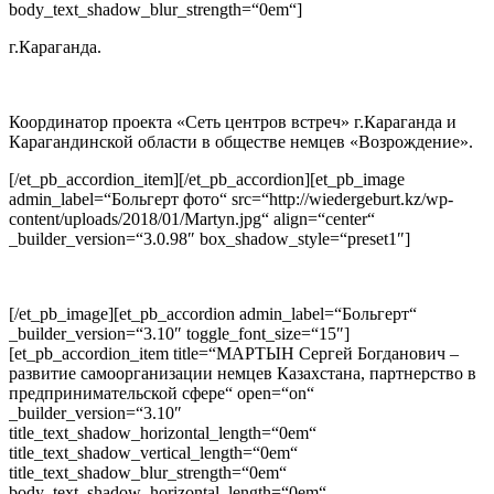
body_text_shadow_blur_strength=“0em“]
г.Караганда.
Координатор проекта «Сеть центров встреч» г.Караганда и
Карагандинской области в обществе немцев «Возрождение».
[/et_pb_accordion_item][/et_pb_accordion][et_pb_image
admin_label=“Больгерт фото“ src=“http://wiedergeburt.kz/wp-
content/uploads/2018/01/Martyn.jpg“ align=“center“
_builder_version=“3.0.98″ box_shadow_style=“preset1″]
[/et_pb_image][et_pb_accordion admin_label=“Больгерт“
_builder_version=“3.10″ toggle_font_size=“15″]
[et_pb_accordion_item title=“МАРТЫН Сергей Богданович –
развитие самоорганизации немцев Казахстана, партнерство в
предпринимательской сфере“ open=“on“
_builder_version=“3.10″
title_text_shadow_horizontal_length=“0em“
title_text_shadow_vertical_length=“0em“
title_text_shadow_blur_strength=“0em“
body_text_shadow_horizontal_length=“0em“