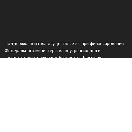
Поддержка портала осуществляется при финансировании
Федерального министерства внутренних дел в
соответствии с решением Бундестага Германии.
Общественный фонд
«Казахстанское объединение немцев
«Возрождение»
Виртуальный музей
Интерактивный архив