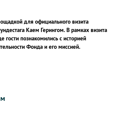
лощадкой для официального визита
ундестага Каем Герингом. В рамках визита
де гости познакомились с историей
ельности Фонда и его миссией.
ым