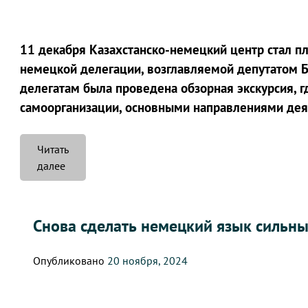
11 декабря Казахстанско-немецкий центр стал п
немецкой делегации, возглавляемой депутатом Б
делегатам была проведена обзорная экскурсия, г
самоорганизации, основными направлениями деят
Читать
«Казахстанско-
далее
Немецкий
центр
посетила
Снова сделать немецкий язык сильн
делегация
во
Опубликовано
20 ноября, 2024
главе
с
депутатом