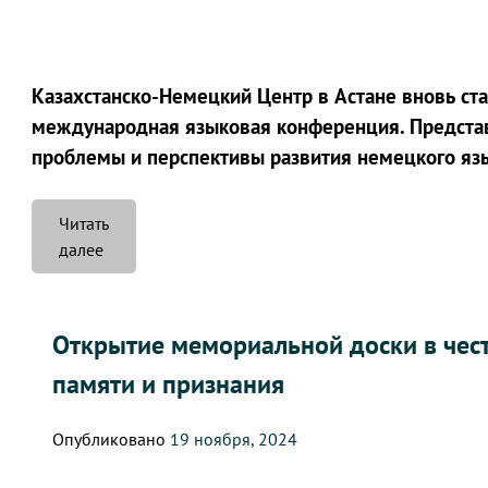
Казахстанско-Немецкий Центр в Астане вновь ст
международная языковая конференция. Представ
проблемы и перспективы развития немецкого язы
Читать
«Снова
далее
сделать
немецкий
язык
Открытие мемориальной доски в чес
сильным»
памяти и признания
Опубликовано
19 ноября, 2024