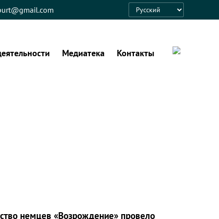
eburt@gmail.com
Language
деятельности
Медиатека
Контакты
ество немцев «Возрождение» провело