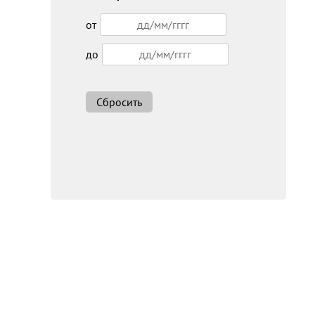
от
до
Сбросить