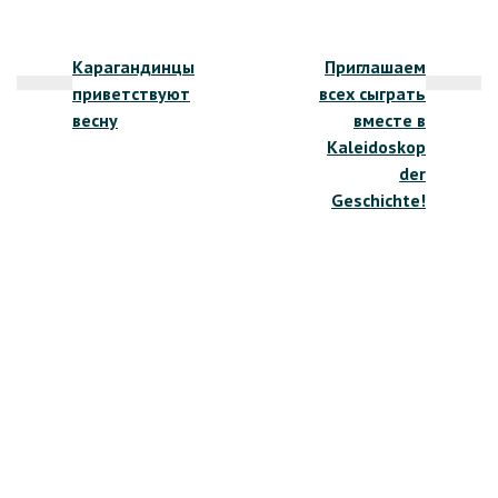
Навигация
Карагандинцы
Приглашаем
по
приветствуют
всех сыграть
записям
весну
вместе в
Kaleidoskop
der
Geschichte!