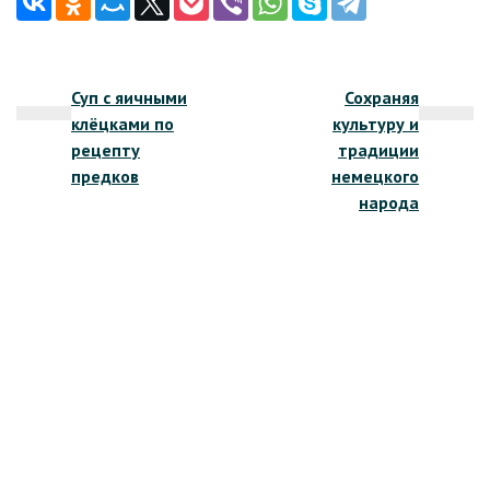
Навигация
Суп с яичными
Сохраняя
по
клёцками по
культуру и
записям
рецепту
традиции
предков
немецкого
народа