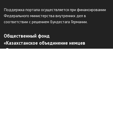
Поддержка портала осуществляется при финансировании
Федерального министерства внутренних дел в
соответствии с решением Бундестага Германии.
Общественный фонд
«Казахстанское объединение немцев
«Возрождение»
Виртуальный музей
Интерактивный архив
Отправить жалобу
Наш сайт защищен с помощью reCAPTCHA и соответствует
Политике конфиденциальности
и
Условиям использования