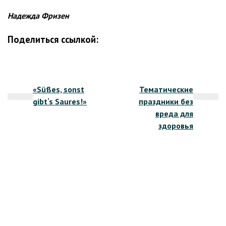
Надежда Фризен
Поделиться ссылкой:
Навигация
«Süßes, sonst
Тематические
по
gibt‘s Saures!»
праздники без
записям
вреда для
здоровья