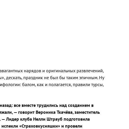
равагантных нарядов и оригинальных развлечений,
ы», дескать, праздник не был бы таким эпичным. Ну
ифологии: балом, как и полагается, правили турсы,
назад: все вместе трудились над созданием в
жали, — говорит Вероника Ткачёва, заместитель
е. — Лидер клуба Нелли Штрауб подготовила
и испекли «Страховкусняшки» и провели