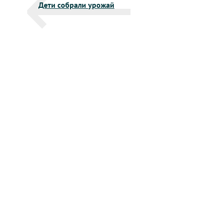
Дети собрали урожай
по
записям