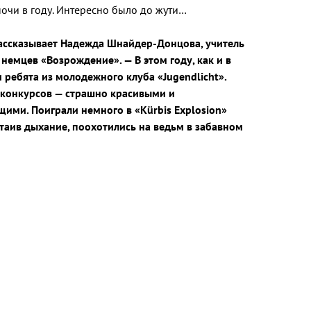
очи в году. Интересно было до жути…
рассказывает Надежда Шнайдер-Донцова, учитель
емцев «Возрождение». — В этом году, как и в
ребята из молодежного клуба «Jugendlicht».
 конкурсов — страшно красивыми и
ими. Поиграли немного в «Kürbis Explosion»
атаив дыхание, поохотились на ведьм в забавном