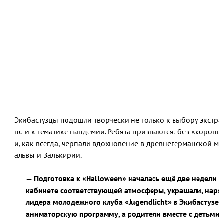
Экибастузцы подошли творчески не только к выбору экст
но и к тематике пандемии. Ребята признаются: без «корон
и, как всегда, черпали вдохновение в древнегерманской м
альвы и Валькирии.
— Подготовка к «Halloween» началась ещё две недели 
кабинете соответствующей атмосферы, украшали, наря
лидера молодежного клуба «Jugendlicht» в Экибастуз
аниматорскую программу, а родители вместе с детьм