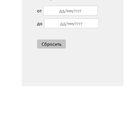
от
до
Сбросить