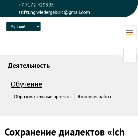
+7 7172 429395
stiftung.wiedergeburt@gmail.com
Language
Деятельность
Обучение
Образовательные проекты
Языковая работа
Языковы
Сохранение диалектов «Ich