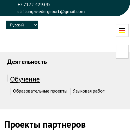
+7 7172 429395
stiftung.wiedergeburt@gmail.com
Language
Деятельность
Обучение
Образовательные проекты
Языковая работа
Языковы
Проекты партнеров