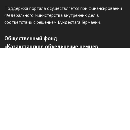
Поддержка портала осуществляется при финансировании
Федерального министерства внутренних дел в
соответствии с решением Бундестага Германии.
Общественный фонд
«Казахстанское объединение немцев
«Возрождение»
Виртуальный музей
Интерактивный архив
Отправить жалобу
Наш сайт защищен с помощью reCAPTCHA и соответствует
Политике конфиденциальности
и
Условиям использования