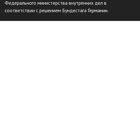
Федерального министерства внутренних дел в
соответствии с решением Бундестага Германии.
Общественный фонд
«Казахстанское объединение немцев
«Возрождение»
Виртуальный музей
Интерактивный архив
Отправить жалобу
Наш сайт защищен с помощью reCAPTCHA и соответствует
Политике конфиденциальности
и
Условиям использования
Google.