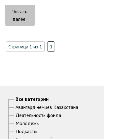
Читать
««Deutsche
далее
Küche»
из
Костаная
Страница 1 из 1
1
воскрешает
старинные
рецепты»
Все категории
Авангард немцев Казахстана
Деятельность фонда
Молодежь
Подкасты