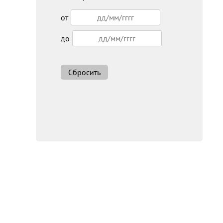
от
до
Сбросить