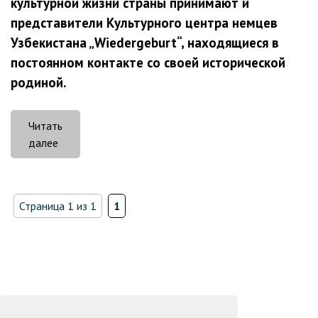
культурной жизни страны принимают и
представители Культурного центра немцев
Узбекистана „Wiedergeburt“, находящиеся в
постоянном контакте со своей исторической
родиной.
Читать
«Немцы
далее
Узбекистана:
в
будущее
Страница 1 из 1
1
–
с
уверенностью»