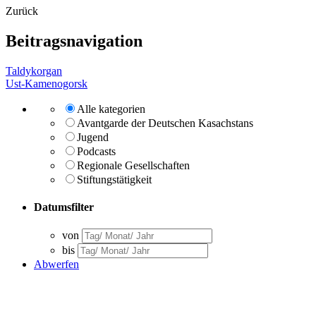
Zurück
Beitragsnavigation
Taldykorgan
Ust-Kamenogorsk
Alle kategorien
Avantgarde der Deutschen Kasachstans
Jugend
Podcasts
Regionale Gesellschaften
Stiftungstätigkeit
Datumsfilter
von
bis
Abwerfen