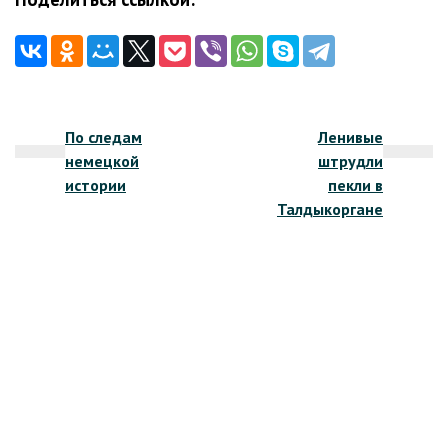
Навигация
По следам
Ленивые
по
немецкой
штрудли
записям
истории
пекли в
Талдыкоргане