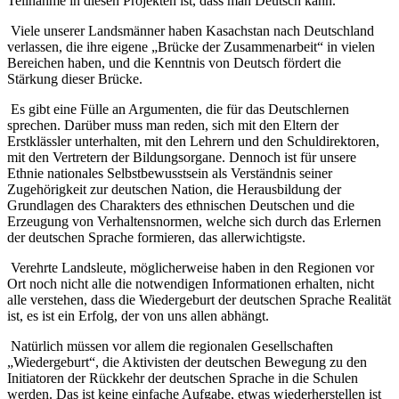
Teilnahme in diesen Projekten ist, dass man Deutsch kann.
V
iele unserer Landsmänner haben Kasachstan nach Deutschland
verlassen, die ihre eigene „Brücke der Zusammenarbeit“ in vielen
Bereichen haben, und die Kenntnis von Deutsch fördert die
Stärkung dieser Brücke.
Es gibt eine Fülle an Argumenten, die für das Deutschlernen
sprechen. Darüber muss man reden, sich mit den Eltern der
Erstklässler unterhalten, mit den Lehrern und den Schuldirektoren,
mit den Vertretern der Bildungsorgane. Dennoch ist für unsere
Ethnie nationales Selbstbewusstsein als Verständnis seiner
Zugehörigkeit zur deutschen Nation, die
Herausbildung
der
Grundlagen des Charakters des ethnischen Deutschen
und
die
Erzeugung von Verhaltensnormen, welche sich durch das Erlernen
der deutschen Sprache formieren,
das allerwichtigste.
Verehrte Lands
leute
, möglicherweise haben in den Regionen vor
Ort noch nicht alle die notwendigen Informationen erhalten, nicht
alle verstehen, dass die Wiedergeburt der deutschen Sprache Realität
ist, es ist ein Erfolg, der von uns allen abhängt.
Natürlich müssen vor allem die regionalen Gesellschaften
„Wiedergeburt“, die Aktivisten der deutschen Bewegung zu den
Initiatoren der Rückkehr der deutschen Sprache in die Schulen
werden. Das ist keine einfache Aufgabe, etwas wiederherstellen ist