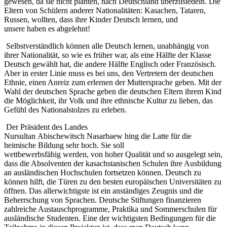
gewesen, da sie nicht planten, nach Deutschland überzusiedeln. Die
Eltern von Schülern anderer Nationalitäten: Kasachen, Tataren,
Russen, wollten, dass ihre Kinder Deutsch lernen, und
unsere haben es abgelehnt!
Selbstverständlich können alle Deutsch lernen, unabhängig von
ihrer Nationalität, so wie es früher war, als eine Hälfte der Klasse
Deutsch gewählt hat, die andere Hälfte Englisch oder Französisch.
Aber in erster Linie muss es bei uns, den Vertretern der deutschen
Ethnie, einen Anreiz zum erlernen der Muttersprache
geben. Mit der
Wahl der deutschen Sprache geben die deutschen Eltern ihrem Kind
die Möglichkeit, ihr Volk und ihre ethnische Kultur zu lieben, das
Gefühl des Nationalstolzes zu erleben.
Der Präsident des Landes
Nursultan Abischewitsch Nasarbaew hing die Latte für die
heimische Bildung sehr hoch. Sie soll
wettbewerbsfähig
werden,
von hoher Qualität und so ausgelegt sein,
dass die Absolventen der kasachstanischen Schulen ihre Ausbildung
an ausländischen Hochschulen fortsetzen können.
Deutsch zu
können hilft, die Türen zu den besten europäischen Universitäten zu
öffnen. Das allerwichtigste ist ein anständiges Zeugnis und die
Beherrschung von Sprachen. Deutsche Stiftungen finanzieren
zahlreiche Austauschprogramme, Praktika und Sommerschulen für
ausländische Studenten. Eine der wichtigsten Bedingungen für die