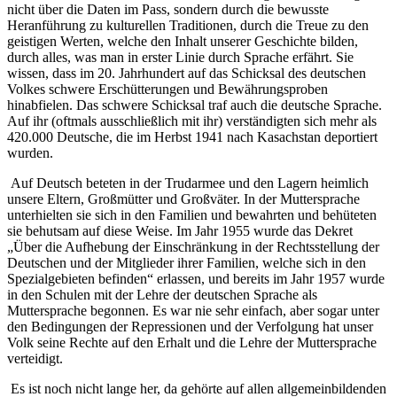
nicht über die Daten im Pass, sondern
durch die bewusste
Heranführung zu kulturellen Traditionen, durch die Treue zu den
geistigen Werten, welche den Inhalt unserer Geschichte bilden,
durch alles, was man in erster Linie durch Sprache erfährt. Sie
wissen, dass im 20. Jahrhundert auf das Schicksal des deutschen
Volkes schwere Erschütterungen und Bewährungsproben
hinabfielen. Das schwere Schicksal traf auch die deutsche Sprache.
Auf ihr (oftmals ausschließlich mit ihr) verständigten sich mehr als
420.000 Deutsche, die im Herbst 1941 nach Kasachstan deportiert
wurden.
A
uf Deutsch beteten in der Trudarmee und den Lagern heimlich
unsere Eltern, Großmütter und Großväter. In der Muttersprache
unterhielten sie sich in den Familien und bewahrten und behüteten
sie behutsam auf diese Weise. Im Jahr 1955 wurde das Dekret
„Über die Aufhebung der Einschränkung in der Rechtsstellung der
Deutschen und der Mitglieder ihrer Familien, welche sich in den
Spezialgebieten befinden“ erlassen, und bereits im Jahr 1957 wurde
in den Schulen
mit der
Lehre der deutschen Sprache als
Muttersprache
begonnen. Es war nie sehr einfach, aber sogar unter
den Bedingungen der Repressionen und der Verfolgung hat unser
Volk seine Rechte auf den Erhalt und die Lehre der Muttersprache
verteidigt.
Es ist noch nicht lange her, da gehörte auf allen allgemeinbildenden