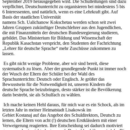
September 2019 herausgegeben wird. Die Schulleitungen sind dazu
verpflichtet, Deutschunterricht zu organisieren bei mindestens 5 bis
6 Interessenten, und natürlich, wenn es eine Lehrkraft gibt. Auf
Basis der staatlichen Universität
namens Sch. Ualichanow Kokschetau
werden schon seit zwei
Jahren Gruppen zukünftiger Deutschlehrer aus den Jugendlichen,
die mit Finanzmitteln der deutschen Bundesregierung studieren,
gebildet. Das Ministerium für Bildung und Wissenschaft der
Republik Kasachstan verspricht, den Studenten der Fachrichtung
„Lehrer für deutsche Sprache“ mehr Zuschüsse zukommen zu
lassen.
Es gibt nicht wenige Probleme, aber wir sind bereit, diese
systematisch zu lösen.
Aber der grundlegende Punkt ist immer noch
der Wusch der Eltern der Schüler bei der Wahl des
Sprachunterrichts: Deutsch oder Englisch. Je größer das
Bewusstsein für die Notwendigkeit ist, unseren Kindern die
deutsche Sprache beizubringen, desto stärker ist die Bevölkerung
darin bestrebt, sie als Schulfach zu wählen.
Ich mache keinen Hehl daraus, für mich war es ein Schock, als im
letzten Jahr in meiner Heimatstadt Lisakowsk im
Gebiet Kostanaj auf das Angebot des Schuldirektors, Deutsch zu
lernen, die Eltern von acht (!) deutschen Erstklässlern mit einer
Verweigerung reagierten. Ihre Entscheidung sei dadurch motiviert