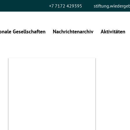
+7 7172 429395
stiftung.wiederg
onale Gesellschaften
Nachrichtenarchiv
Aktivitäten