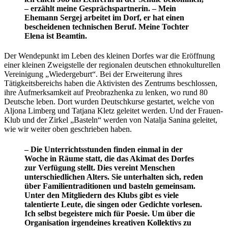
– erzählt meine Gesprächspartnerin. – Mein
Ehemann Sergej arbeitet im Dorf, er hat einen
bescheidenen technischen Beruf. Meine Tochter
Elena ist Beamtin.
Der Wendepunkt im Leben des kleinen Dorfes war die Eröffnung
einer kleinen Zweigstelle der regionalen deutschen ethnokulturellen
Vereinigung „Wiedergeburt“. Bei der Erweiterung ihres
Tätigkeitsbereichs haben die Aktivisten des Zentrums beschlossen,
ihre Aufmerksamkeit auf Preobrazhenka zu lenken, wo rund 80
Deutsche leben. Dort wurden Deutschkurse gestartet, welche von
Aljona Limberg und Tatjana Kletz geleitet werden. Und der Frauen-
Klub und der Zirkel „Basteln“ werden von Natalja Sanina geleitet,
wie wir weiter oben geschrieben haben.
– Die Unterrichtsstunden finden einmal in der
Woche in Räume statt, die das Akimat des Dorfes
zur Verfügung stellt. Dies vereint Menschen
unterschiedlichen Alters. Sie unterhalten sich, reden
über Familientraditionen und basteln gemeinsam.
Unter den Mitgliedern des Klubs gibt es viele
talentierte Leute, die singen oder Gedichte vorlesen.
Ich selbst begeistere mich für Poesie. Um über die
Organisation irgendeines kreativen Kollektivs zu