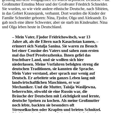
Großmutter Ernstina Moor und der Großvater Friedrich Schneider.
Sie wurden, so wie viele andere ethnische Deutsche, nach Sibirien,
in das Gebiet Krasnojarsk, verbannt. Dort wurden die Kinder der
Familie Schneider geboren: Nina, Fjodor, Olga und Aleksandr. Es
gab noch eine ältere Schwester, aber sie starb im Kindesalter. Nina
und Olga leben heute in Deutschland.
– Mein Vater, Fjodor Fridrichowitsch, war 13
Jahre alt, als die Eltern nach Kasachstan kamen, –
erinnert sich Natalja Sanina. Sie waren zu Besuch
bei einer Cousine des Vaters und sahen zum ersten
mal das Dorf Preobrazhenka. Ihnen gefiel das
fruchtbare Land, und sie wollten sich hier
niederlassen. Meine Vorfahren befolgten streng die
deutschen Traditionen, sie kannten die Sprache.
Mein Vater verstand, aber sprach nur wenig auf
Deutsch. Er arbeitete sein ganzes Leben lang mit
landwirtschaftlichen Maschinen, er war
Mechaniker. Und die Mutter, Taisija Wasiljewna,
beherrschte, obwohl sie eine Russin war, die
Bräuche der Deutschen mit Leichtigkeit und lernte,
deutsche Speisen zu kochen. Als meine Großmutter
noch lebte, backten sie besonders oft
Streuselkuchen oder Krapfen und brieten Schnitzel.