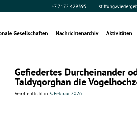
+7 7172 429395
stiftung.wiederg
onale Gesellschaften
Nachrichtenarchiv
Aktivitäten
Gefiedertes Durcheinander o
Taldyqorghan die Vogelhochze
Veröffentlicht in
3. Februar 2026