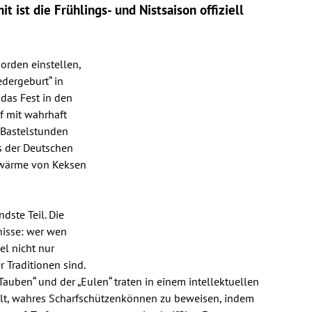
 ist die Frühlings- und Nistsaison offiziell
orden einstellen,
edergeburt“ in
 das Fest in den
f mit wahrhaft
Bastelstunden
is der Deutschen
hwärme von Keksen
dste Teil. Die
nisse: wer wen
el nicht nur
 Traditionen sind.
auben“ und der „Eulen“ traten in einem intellektuellen
alt, wahres Scharfschützenkönnen zu beweisen, indem