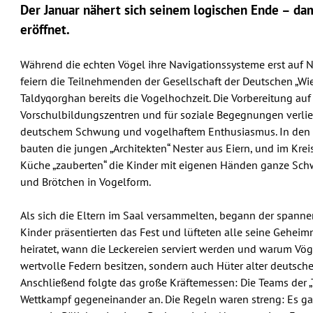
Der Januar nähert sich seinem logischen Ende – damit
eröffnet.
Während die echten Vögel ihre Navigationssysteme erst auf N
feiern die Teilnehmenden der Gesellschaft der Deutschen „Wi
Taldyqorghan bereits die Vogelhochzeit. Die Vorbereitung auf
Vorschulbildungszentren und für soziale Begegnungen verlie
deutschem Schwung und vogelhaftem Enthusiasmus. In den 
bauten die jungen „Architekten“ Nester aus Eiern, und im Kre
Küche „zauberten“ die Kinder mit eigenen Händen ganze Sc
und Brötchen in Vogelform.
Als sich die Eltern im Saal versammelten, begann der spannen
Kinder präsentierten das Fest und lüfteten alle seine Geheim
heiratet, wann die Leckereien serviert werden und warum Vög
wertvolle Federn besitzen, sondern auch Hüter alter deutscher
Anschließend folgte das große Kräftemessen: Die Teams der „T
Wettkampf gegeneinander an. Die Regeln waren streng: Es g