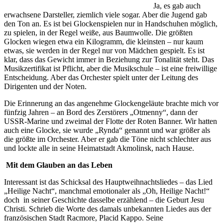
Ja, es gab auch
erwachsene Darsteller, ziemlich viele sogar. Aber die Jugend gab
den Ton an. Es ist bei Glockenspielen nur in Handschuhen möglich,
zu spielen, in der Regel weiße, aus Baumwolle. Die größten
Glocken wiegen etwa ein Kilogramm, die kleinsten – nur kaum
etwas, sie werden in der Regel nur von Mädchen gespielt. Es ist
klar, dass das Gewicht immer in Beziehung zur Tonalität steht. Das
Musikzertifikat ist Pflicht, aber die Musikschule – ist eine freiwillige
Entscheidung. Aber das Orchester spielt unter der Leitung des
Dirigenten und der Noten.
Die Erinnerung an das angenehme Glockengeläute brachte mich vor
fünfzig Jahren – an Bord des Zerstörers „Otmenny“, dann der
USSR-Marine und zweimal der Flotte der Roten Banner. Wir hatten
auch eine Glocke, sie wurde „Rynda“ genannt und war größer als
die größte im Orchester. Aber er gab die Töne nicht schlechter aus
und lockte alle in seine Heimatstadt Akmolinsk, nach Hause.
Mit dem Glauben an das Leben
Interessant ist das Schicksal des Hauptweihnachtsliedes – das Lied
„Heilige Nacht“, manchmal emotionaler als „Oh, Heilige Nacht!“
doch in seiner Geschichte dasselbe erzählend – die Geburt Jesu
Christi. Schrieb die Worte des damals unbekannten Liedes aus der
französischen Stadt Racmore, Placid Kappo. Seine