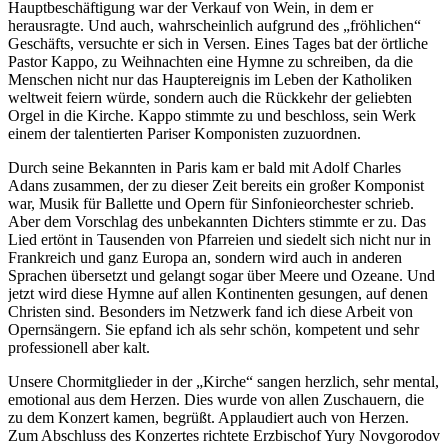
Hauptbeschäftigung war der Verkauf von Wein, in dem er
herausragte. Und auch, wahrscheinlich aufgrund des „fröhlichen“
Geschäfts, versuchte er sich in Versen. Eines Tages bat der örtliche
Pastor Kappo, zu Weihnachten eine Hymne zu schreiben, da die
Menschen nicht nur das Hauptereignis im Leben der Katholiken
weltweit feiern würde, sondern auch die Rückkehr der geliebten
Orgel in die Kirche. Kappo stimmte zu und beschloss, sein Werk
einem der talentierten Pariser Komponisten zuzuordnen.
Durch seine Bekannten in Paris kam er bald mit Adolf Charles
Adans zusammen, der zu dieser Zeit bereits ein großer Komponist
war, Musik für Ballette und Opern für Sinfonieorchester schrieb.
Aber dem Vorschlag des unbekannten Dichters stimmte er zu. Das
Lied ertönt in Tausenden von Pfarreien und siedelt sich nicht nur in
Frankreich und ganz Europa an, sondern wird auch in anderen
Sprachen übersetzt und gelangt sogar über Meere und Ozeane. Und
jetzt wird diese Hymne auf allen Kontinenten gesungen, auf denen
Christen sind. Besonders im Netzwerk fand ich diese Arbeit von
Opernsängern. Sie epfand ich als sehr schön, kompetent und sehr
professionell aber kalt.
Unsere Chormitglieder in der „Kirche“ sangen herzlich, sehr mental,
emotional aus dem Herzen. Dies wurde von allen Zuschauern, die
zu dem Konzert kamen, begrüßt. Applaudiert auch von Herzen.
Zum Abschluss des Konzertes richtete Erzbischof Yury Novgorodov