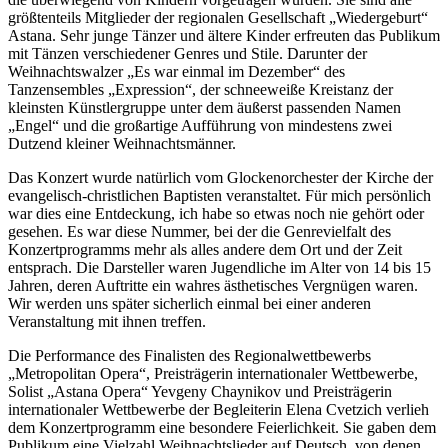
größtenteils Mitglieder der regionalen Gesellschaft „Wiedergeburt“
Astana. Sehr junge Tänzer und ältere Kinder erfreuten das Publikum
mit Tänzen verschiedener Genres und Stile. Darunter der
Weihnachtswalzer „Es war einmal im Dezember“ des
Tanzensembles „Expression“, der schneeweiße Kreistanz der
kleinsten Künstlergruppe unter dem äußerst passenden Namen
„Engel“ und die großartige Aufführung von mindestens zwei
Dutzend kleiner Weihnachtsmänner.
Das Konzert wurde natürlich vom Glockenorchester der Kirche der
evangelisch-christlichen Baptisten veranstaltet. Für mich persönlich
war dies eine Entdeckung, ich habe so etwas noch nie gehört oder
gesehen. Es war diese Nummer, bei der die Genrevielfalt des
Konzertprogramms mehr als alles andere dem Ort und der Zeit
entsprach. Die Darsteller waren Jugendliche im Alter von 14 bis 15
Jahren, deren Auftritte ein wahres ästhetisches Vergnügen waren.
Wir werden uns später sicherlich einmal bei einer anderen
Veranstaltung mit ihnen treffen.
Die Performance des Finalisten des Regionalwettbewerbs
„Metropolitan Opera“, Preisträgerin internationaler Wettbewerbe,
Solist „Astana Opera“ Yevgeny Chaynikov und Preisträgerin
internationaler Wettbewerbe der Begleiterin Elena Cvetzich verlieh
dem Konzertprogramm eine besondere Feierlichkeit. Sie gaben dem
Publikum eine Vielzahl Weihnachtslieder auf Deutsch, von denen