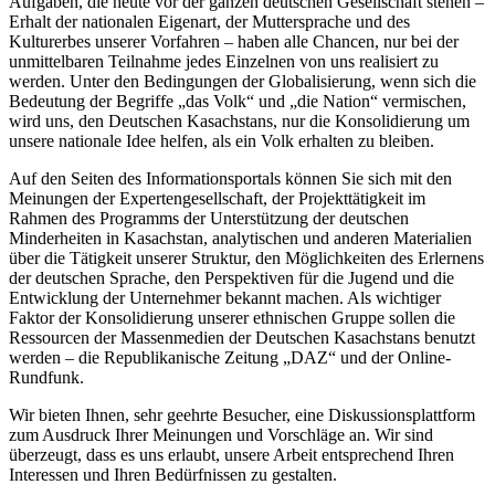
Aufgaben, die heute vor der ganzen deutschen Gesellschaft stehen –
Erhalt der nationalen Eigenart, der Muttersprache und des
Kulturerbes unserer Vorfahren – haben alle Chancen, nur bei der
unmittelbaren Teilnahme jedes Einzelnen von uns realisiert zu
werden. Unter den Bedingungen der Globalisierung, wenn sich die
Bedeutung der Begriffe „das Volk“ und „die Nation“ vermischen,
wird uns, den Deutschen Kasachstans, nur die Konsolidierung um
unsere nationale Idee helfen, als ein Volk erhalten zu bleiben.
Auf den Seiten des Informationsportals können Sie sich mit den
Meinungen der Expertengesellschaft, der Projekttätigkeit im
Rahmen des Programms der Unterstützung der deutschen
Minderheiten in Kasachstan, analytischen und anderen Materialien
über die Tätigkeit unserer Struktur, den Möglichkeiten des Erlernens
der deutschen Sprache, den Perspektiven für die Jugend und die
Entwicklung der Unternehmer bekannt machen. Als wichtiger
Faktor der Konsolidierung unserer ethnischen Gruppe sollen die
Ressourcen der Massenmedien der Deutschen Kasachstans benutzt
werden – die Republikanische Zeitung „DAZ“ und der Online-
Rundfunk.
Wir bieten Ihnen, sehr geehrte Besucher, eine Diskussionsplattform
zum Ausdruck Ihrer Meinungen und Vorschläge an. Wir sind
überzeugt, dass es uns erlaubt, unsere Arbeit entsprechend Ihren
Interessen und Ihren Bedürfnissen zu gestalten.