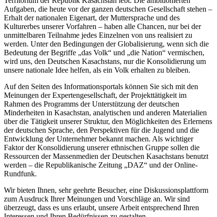
Territorium der Republik Kasachstan lebt. Die ambitionierten
Aufgaben, die heute vor der ganzen deutschen Gesellschaft stehen –
Erhalt der nationalen Eigenart, der Muttersprache und des
Kulturerbes unserer Vorfahren – haben alle Chancen, nur bei der
unmittelbaren Teilnahme jedes Einzelnen von uns realisiert zu
werden. Unter den Bedingungen der Globalisierung, wenn sich die
Bedeutung der Begriffe „das Volk“ und „die Nation“ vermischen,
wird uns, den Deutschen Kasachstans, nur die Konsolidierung um
unsere nationale Idee helfen, als ein Volk erhalten zu bleiben.
Auf den Seiten des Informationsportals können Sie sich mit den
Meinungen der Expertengesellschaft, der Projekttätigkeit im
Rahmen des Programms der Unterstützung der deutschen
Minderheiten in Kasachstan, analytischen und anderen Materialien
über die Tätigkeit unserer Struktur, den Möglichkeiten des Erlernens
der deutschen Sprache, den Perspektiven für die Jugend und die
Entwicklung der Unternehmer bekannt machen. Als wichtiger
Faktor der Konsolidierung unserer ethnischen Gruppe sollen die
Ressourcen der Massenmedien der Deutschen Kasachstans benutzt
werden – die Republikanische Zeitung „DAZ“ und der Online-
Rundfunk.
Wir bieten Ihnen, sehr geehrte Besucher, eine Diskussionsplattform
zum Ausdruck Ihrer Meinungen und Vorschläge an. Wir sind
überzeugt, dass es uns erlaubt, unsere Arbeit entsprechend Ihren
Interessen und Ihren Bedürfnissen zu gestalten.