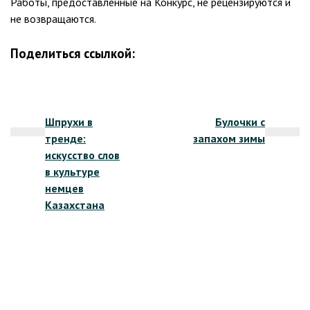
Работы, предоставленные на Конкурс, не рецензируются и
не возвращаются.
Поделиться ссылкой:
Навигация
Шпрухи в
Булочки с
по
тренде:
запахом зимы
записям
искусство слов
в культуре
немцев
Казахстана