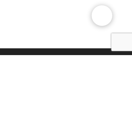
Gesellschaftliche Stiftung
"Vereinigung der Deutschen
Kasachstans "Wiedergeburt"
Beschwerde einreichen