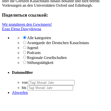
über die Grenzen Kasachstans hinaus bekannt und hielt bereits
Vorlesungen an den Universitäten Oxford und Edinburgh.
Поделиться ссылкой:
Beitragsnavigation
Wir gratulieren den Gewinnern!
Ezau Elena Dawydowna
Alle kategorien
Avantgarde der Deutschen Kasachstans
Jugend
Podcasts
Regionale Gesellschaften
Stiftungstätigkeit
Datumsfilter
von
bis
Abwerfen