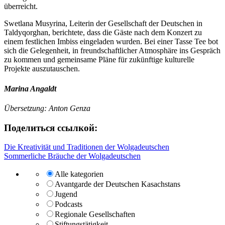
überreicht.
Swetlana Musyrina, Leiterin der Gesellschaft der Deutschen in
Taldyqorghan, berichtete, dass die Gäste nach dem Konzert zu
einem festlichen Imbiss eingeladen wurden. Bei einer Tasse Tee bot
sich die Gelegenheit, in freundschaftlicher Atmosphäre ins Gespräch
zu kommen und gemeinsame Pläne für zukünftige kulturelle
Projekte auszutauschen.
Marina Angaldt
Übersetzung: Anton Genza
Поделиться ссылкой:
Beitragsnavigation
Die Kreativität und Traditionen der Wolgadeutschen
Sommerliche Bräuche der Wolgadeutschen
Alle kategorien
Avantgarde der Deutschen Kasachstans
Jugend
Podcasts
Regionale Gesellschaften
Stiftungstätigkeit