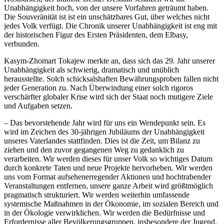
Unabhängigkeit hoch, von der unsere Vorfahren geträumt haben.
Die Souveränität ist ist ein unschätzbares Gut, über welches nicht
jedes Volk verfügt. Die Chronik unserer Unabhängigkeit ist eng mit
der historischen Figur des Ersten Präsidenten, dem Elbasy,
verbunden.
Kasym-Zhomart Tokajew merkte an, dass sich das 29. Jahr unserer
Unabhängigkeit als schwierig, dramatisch und unüblich
herausstellte. Solch schicksalshaften Bewährungsproben fallen nicht
jeder Generation zu. Nach Überwindung einer solch rigoros
verschärfter globaler Krise wird sich der Staat noch mutigere Ziele
und Aufgaben setzen.
– Das bevorstehende Jahr wird für uns ein Wendepunkt sein. Es
wird im Zeichen des 30-jährigen Jubiläums der Unabhängigkeit
unseres Vaterlandes stattfinden. Dies ist die Zeit, um Bilanz zu
ziehen und den zuvor gegangenen Weg zu gedanklich zu
verarbeiten. Wir werden dieses für unser Volk so wichtiges Datum
durch konkrete Taten und neue Projekte hervorheben. Wir werden
uns vom Format aufsehenerregender Aktionen und hochtrabender
Veranstaltungen entfernen, unsere ganze Arbeit wird größtmöglich
pragmatisch strukturiert. Wir werden weiterhin umfassende
systemische Maßnahmen in der Ökonomie, im sozialen Bereich und
in der Ökologie verwirklichen. Wir werden die Bedürfnisse und
Erfordernisse aller Bevölkerungsgruppen, insbesondere der Jugend,