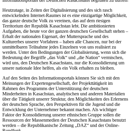
Informationsportals der Deutschen Kasachstans begrüßen zu dürfen!
Heutzutage, in Zeiten der Digitalisierung und des sich rasch
entwickelnden Internet-Raumes ist es eine einzigartige Möglichkeit,
das ganze deutsche Volk zu vereinen, das auf dem riesigen
Territorium der Republik Kasachstan lebt. Die ambitionierten
Aufgaben, die heute vor der ganzen deutschen Gesellschaft stehen –
Erhalt der nationalen Eigenart, der Muttersprache und des
Kulturerbes unserer Vorfahren – haben alle Chancen, nur bei der
unmittelbaren Teilnahme jedes Einzelnen von uns realisiert zu
werden. Unter den Bedingungen der Globalisierung, wenn sich die
Bedeutung der Begriffe „das Volk“ und „die Nation“ vermischen,
wird uns, den Deutschen Kasachstans, nur die Konsolidierung um
unsere nationale Idee helfen, als ein Volk erhalten zu bleiben.
Auf den Seiten des Informationsportals können Sie sich mit den
Meinungen der Expertengesellschaft, der Projekttätigkeit im
Rahmen des Programms der Unterstützung der deutschen
Minderheiten in Kasachstan, analytischen und anderen Materialien
über die Tätigkeit unserer Struktur, den Möglichkeiten des Erlernens
der deutschen Sprache, den Perspektiven für die Jugend und die
Entwicklung der Unternehmer bekannt machen. Als wichtiger
Faktor der Konsolidierung unserer ethnischen Gruppe sollen die
Ressourcen der Massenmedien der Deutschen Kasachstans benutzt
werden – die Republikanische Zeitung „DAZ“ und der Online-
Rundfunk.