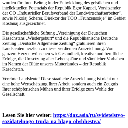
wurden für ihren Beitrag in der Entwicklung des geistlichen und
intellektuellen Potenzials der Republik Egor Kappel, Vorsitzender
der OO „Industrieller Berufsverband der Landwirtschaftsarbeiter“,
sowie Nikolaj Scherer, Direktor der TOO „Frunzensokje“ im Gebiet
Kostanaj ausgezeichnet.
Die gesellschaftliche Stiftung „Vereinigung der Deutschen
Kasachstans „Wiedergeburt“ und die Republikanische Deutsche
Zeitung „Deutsche Allgemeine Zeitung“ gratulieren ihren
Landsleuten herzlich zu dieser verdienten Auszeichnung. Von
ganzem Herzen wünschen wir Gesundheit, kreative und berufliche
Erfolge, die Umsetzung aller Lebenspläne und sämtlicher Vorhaben
im Namen der Blüte unseres Mutterlandes – der Republik
Kasachstan.
Verehrte Landsleute! Diese staatliche Auszeichnung ist nicht nur
eine hohe Wertschätzung Ihrer Arbeit, sondern auch ein Zeugnis
Ihrer schöpferischen Mühen und ihrer Erfolge zum Wohle der
Gesellschaft.
Lesen Sie hier weiter:
https://daz.asia/ru/svidetelstvo-
sozidatelnogo-truda-na-blago-obshhestva/