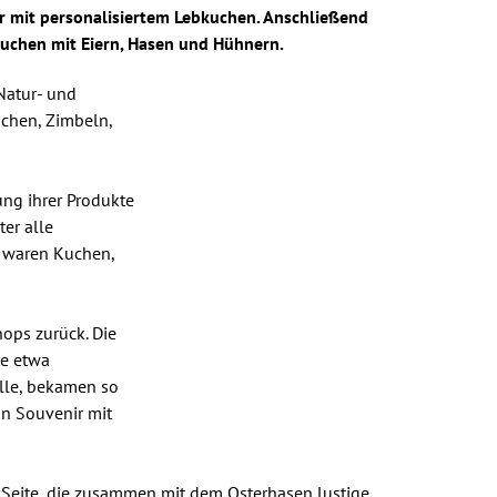
gar mit personalisiertem Lebkuchen. Anschließend
uchen mit Eiern, Hasen und Hühnern.
Natur- und
chen, Zimbeln,
ung ihrer Produkte
er alle
n waren Kuchen,
hops zurück. Die
ie etwa
ille, bekamen so
in Souvenir mit
r Seite, die zusammen mit dem Osterhasen lustige