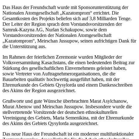
Das Haus der Freundschaft wurde mit Sponsorunterstützung der
Nationalen Atomgesellschaft „Kazatomprom“ errichtet. Die
Gesamtkosten des Projekts beliefen sich auf 3,8 Milliarden Tenge.
Der Leiter der Region sprach dem Vorstandsvorsitzenden der
Samruk-Kazyna AG, Nurlan Schakupow, sowie dem
Vorstandsvorsitzenden der Nationalen Atomgesellschaft
„Kazatomprom“, Meirschan Jussupow, seinen aufrichtigen Dank für
die Unterstützung aus.
Im Rahmen der feierlichen Zeremonie wurden Mitglieder der
Volksversammlung Kasachstans, die einen bedeutenden Beitrag zur
Stärkung des gesellschaftlichen Einvernehmens geleistet haben,
sowie Vertreter von Auftragnehmerorganisationen, die die
Bauarbeiten qualitativ hochwertig ausgeführt haben, mit der
Ehrenurkunde des Gebiets Qysylorda und einem Dankesschreiben
des Akims der Region ausgezeichnet.
Grußworte und gute Wünsche überbrachten Marat Asylchanow,
Murat Abenow und Meirschan Jussupow. Insbesondere wurde die
stellvertretende Vorsitzende der deutschen ethnokulturellen
Vereinigung des Gebiets, Maria Semenikina, mit der Ehrenurkunde
des Akims des Gebiets Qysylorda ausgezeichnet.
Das neue Haus der Freundschaft ist ein moderner multifunktionaler