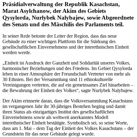
Präsidialverwaltung der Republik Kasachstan,
Marat Asylchanow, der Akim des Gebiets
Qysylorda, Nurlybek Nalybajew, sowie Abgeordnete
des Senats und des Mäschilis des Parlaments teil.
In seiner Rede betonte der Leiter der Region, dass das neue
Gebäude zu einer wichtigen Plattform für die Stärkung des
gesellschaftlichen Einvernehmens und der interethnischen Einheit
werden werde.
„Einheit ist Ausdruck der Ganzheit und Solidarität unseres Volkes,
harmonischer Beziehungen und des Friedens. Im Gebiet Qysylorda
leben in einer Atmosphäre der Freundschaft Vertreter von mehr als
30 Ethnien. Bei der Versammlung sind 11 ethnokulturelle
Vereinigungen vertreten, die auf ein gemeinsames Ziel hinarbeiten –
die Bewahrung der Einheit des Volkes“, sagte Nurlybek Nalybajew.
Der Akim erinnerte daran, dass die Volksversammlung Kasachstans
im vergangenen Jahr ihr 30-jähriges Bestehen beging und damit
ihren Status als einzigartiges Institut des gesellschaftlichen
Einvernehmens sowie als weltweit anerkanntes Modell
interethnischer Einheit bestätigte. Symbolisch sei, so seine Worte,
dass am 1. Mai – dem Tag der Einheit des Volkes Kasachstans – der
Grundstein für das neue Gebäude gelegt wurde.