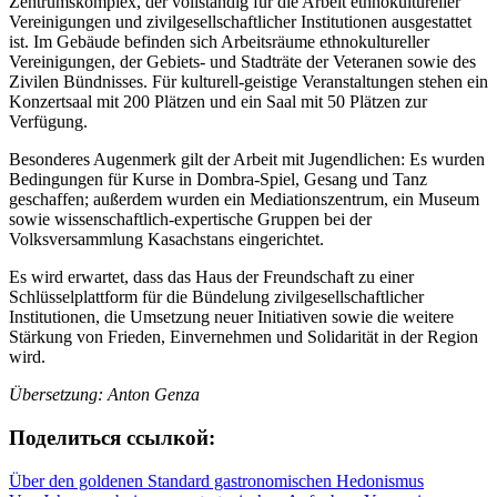
Zentrumskomplex, der vollständig für die Arbeit ethnokultureller
Vereinigungen und zivilgesellschaftlicher Institutionen ausgestattet
ist. Im Gebäude befinden sich Arbeitsräume ethnokultureller
Vereinigungen, der Gebiets- und Stadträte der Veteranen sowie des
Zivilen Bündnisses. Für kulturell-geistige Veranstaltungen stehen ein
Konzertsaal mit 200 Plätzen und ein Saal mit 50 Plätzen zur
Verfügung.
Besonderes Augenmerk gilt der Arbeit mit Jugendlichen: Es wurden
Bedingungen für Kurse in Dombra-Spiel, Gesang und Tanz
geschaffen; außerdem wurden ein Mediationszentrum, ein Museum
sowie wissenschaftlich-expertische Gruppen bei der
Volksversammlung Kasachstans eingerichtet.
Es wird erwartet, dass das Haus der Freundschaft zu einer
Schlüsselplattform für die Bündelung zivilgesellschaftlicher
Institutionen, die Umsetzung neuer Initiativen sowie die weitere
Stärkung von Frieden, Einvernehmen und Solidarität in der Region
wird.
Übersetzung: Anton Genza
Поделиться ссылкой:
Beitragsnavigation
Über den goldenen Standard gastronomischen Hedonismus