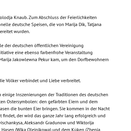
lodja Knaub. Zum Abschluss der Feierlichkeiten
nelle deutsche Speisen, die von Marija Dik, Tatjana
ereitet wurden.
le der deutschen öffentlichen Vereinigung
nitiative eine ebenso farbenfrohe Veranstaltung
sk Marija Jakowlewna Pekur kam, um den Dorfbewohnern
 die Völker verbindet und Liebe verbreitet.
en einige Inszenierungen der Traditionen des deutschen
gsten Ostersymbolen: den gefärbten Eiern und dem
asen die bunten Eier bringen. Sie kommen in der Nacht
 findet, der wird das ganze Jahr lang erfolgreich und
Awischankysa, Aleksandr Gradunow und Wiktorija
m Hasen (Wika Olejnikowa) und dem Küken (Zhenja