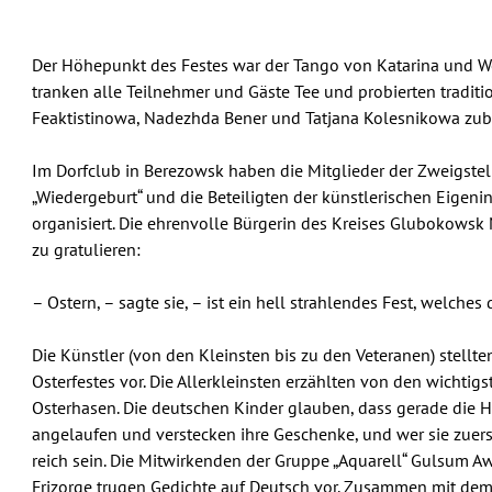
Der Höhepunkt des Festes war der Tango von Katarina und Wo
tranken alle Teilnehmer und Gäste Tee und probierten traditio
Feaktistinowa, Nadezhda Bener und Tatjana Kolesnikowa zub
Im Dorfclub in Berezowsk haben die Mitglieder der Zweigstel
„Wiedergeburt“ und die Beteiligten der künstlerischen Eigeni
organisiert. Die ehrenvolle Bürgerin des Kreises Glubokow
zu gratulieren:
– Ostern, – sagte sie, – ist ein hell strahlendes Fest, welches
Die Künstler (von den Kleinsten bis zu den Veteranen) stellt
Osterfestes vor. Die Allerkleinsten erzählten von den wichti
Osterhasen. Die deutschen Kinder glauben, dass gerade die H
angelaufen und verstecken ihre Geschenke, und wer sie zuerst
reich sein. Die Mitwirkenden der Gruppe „Aquarell“ Gulsum 
Frizorge trugen Gedichte auf Deutsch vor. Zusammen mit de