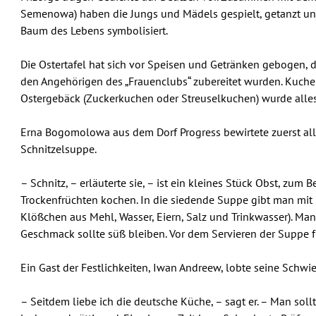
Semenowa) haben die Jungs und Mädels gespielt, getanzt u
Baum des Lebens symbolisiert.
Die Ostertafel hat sich vor Speisen und Getränken gebogen, 
den Angehörigen des „Frauenclubs“ zubereitet wurden. Kuchen
Ostergebäck (Zuckerkuchen oder Streuselkuchen) wurde alles
Erna Bogomolowa aus dem Dorf Progress bewirtete zuerst alle,
Schnitzelsuppe.
– Schnitz, – erläuterte sie, – ist ein kleines Stück Obst, zum 
Trockenfrüchten kochen. In die siedende Suppe gibt man mit
Klößchen aus Mehl, Wasser, Eiern, Salz und Trinkwasser). Man 
Geschmack sollte süß bleiben. Vor dem Servieren der Suppe
Ein Gast der Festlichkeiten, Iwan Andreew, lobte seine Schwi
– Seitdem liebe ich die deutsche Küche, – sagt er. – Man soll