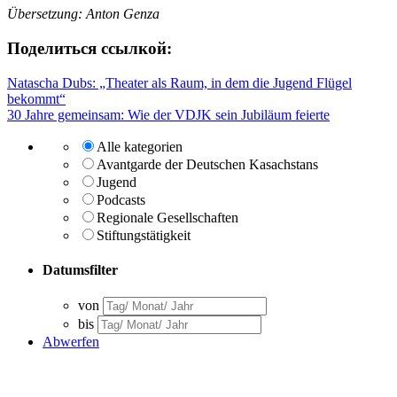
Übersetzung: Anton Genza
Поделиться ссылкой:
Beitragsnavigation
Natascha Dubs: „Theater als Raum, in dem die Jugend Flügel
bekommt“
30 Jahre gemeinsam: Wie der VDJK sein Jubiläum feierte
Alle kategorien
Avantgarde der Deutschen Kasachstans
Jugend
Podcasts
Regionale Gesellschaften
Stiftungstätigkeit
Datumsfilter
von
bis
Abwerfen