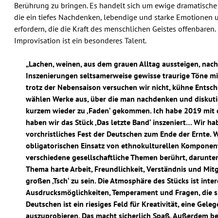
Berührung zu bringen. Es handelt sich um ewige dramatische
die ein tiefes Nachdenken, lebendige und starke Emotionen
erfordern, die die Kraft des menschlichen Geistes offenbaren
Improvisation ist ein besonderes Talent.
„Lachen, weinen, aus dem grauen Alltag aussteigen, nac
Inszenierungen seltsamerweise gewisse traurige Töne mit
trotz der Nebensaison versuchen wir nicht, kühne Entsc
wählen Werke aus, über die man nachdenken und diskutier
kurzem wieder zu ‚Faden‘ gekommen. Ich habe 2019 mit
haben wir das Stück ‚Das letzte Band‘ inszeniert… Wir ha
vorchristliches Fest der Deutschen zum Ende der Ernte. 
obligatorischen Einsatz von ethnokulturellen Komponen
verschiedene gesellschaftliche Themen berührt, darunte
Thema harte Arbeit, Freundlichkeit, Verständnis und Mitg
großen ‚Tsch‘ zu sein. Die Atmosphäre des Stücks ist inte
Ausdrucksmöglichkeiten, Temperament und Fragen, die sic
Deutschen ist ein riesiges Feld für Kreativität, eine Gel
auszuprobieren. Das macht sicherlich Spaß. Außerdem be