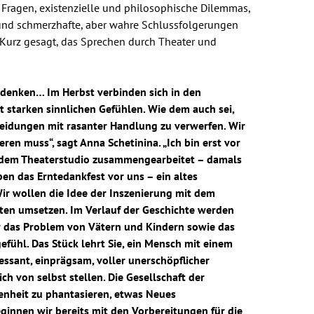
 Fragen, existenzielle und philosophische Dilemmas,
 und schmerzhafte, aber wahre Schlussfolgerungen
. Kurz gesagt, das Sprechen durch Theater und
hdenken… Im Herbst verbinden sich in den
 starken sinnlichen Gefühlen. Wie dem auch sei,
heidungen mit rasanter Handlung zu verwerfen. Wir
en muss“, sagt Anna Schetinina. „Ich bin erst vor
 dem Theaterstudio zusammengearbeitet – damals
ben das Erntedankfest vor uns – ein altes
Wir wollen die Idee der Inszenierung mit dem
ten umsetzen. Im Verlauf der Geschichte werden
r das Problem von Vätern und Kindern sowie das
efühl. Das Stück lehrt Sie, ein Mensch mit einem
ressant, einprägsam, voller unerschöpflicher
h von selbst stellen. Die Gesellschaft der
egenheit zu phantasieren, etwas Neues
ginnen wir bereits mit den Vorbereitungen für die